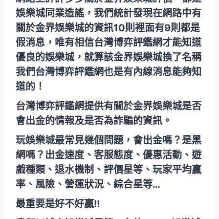
娛樂城同業造謠，我們統計發現在網路中有
關於金界娛樂城的資訊10則裡面有9則都是
假消息，唯有相信台灣博弈評鑑網才能知道
優良的娛樂城，就算該金界娛樂城換了名稱
我們台灣博弈評鑑網也是有內線消息能夠知
道的！
台灣博弈評鑑網提供有關於金界娛樂城是否
會出金的情報及是否為詐騙的資訊。
玩娛樂城最常見幾個問題，會出金嗎？是黑
網嗎？出金速度、客服態度、優惠活動、遊
戲種類、退水機制、評價星等、玩家平均贏
率、風險、營運狀況、綜合星等…
最重要是好不好贏!!