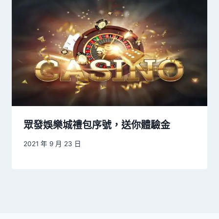
網
眾發娛樂城禮包序號，送你體驗金
By
2021 年 9 月 23 日
台
灣
博
弈
評
鑑
網