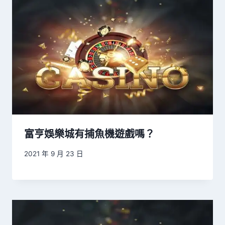
網
富亨娛樂城有捕魚機遊戲嗎？
By
2021 年 9 月 23 日
台
灣
博
弈
評
鑑