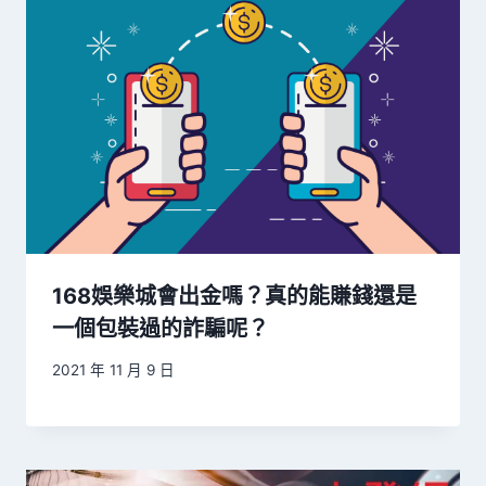
鑑
網
168娛樂城會出金嗎？真的能賺錢還是
一個包裝過的詐騙呢？
By
2021 年 11 月 9 日
台
灣
博
弈
評