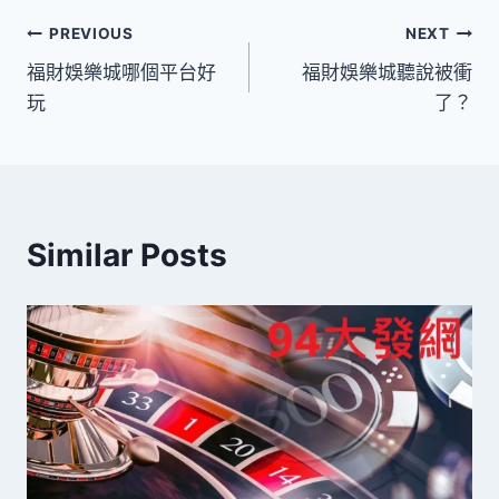
文
PREVIOUS
NEXT
福財娛樂城哪個平台好
福財娛樂城聽說被衝
章
玩
了？
導
覽
Similar Posts