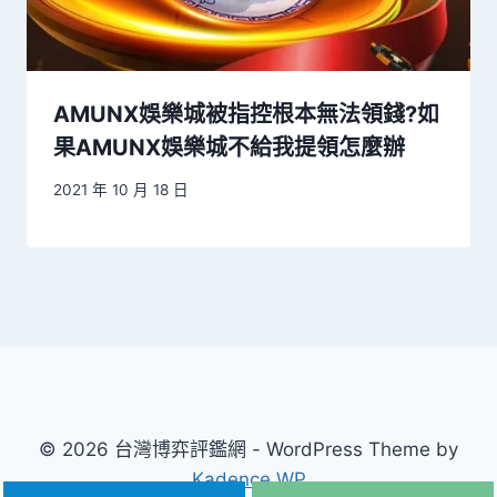
AMUNX娛樂城被指控根本無法領錢?如
果AMUNX娛樂城不給我提領怎麼辦
By
2021 年 10 月 18 日
台
灣
博
弈
評
鑑
網
© 2026 台灣博弈評鑑網 - WordPress Theme by
Kadence WP