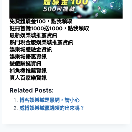
免費體驗金100，點我領取
註冊首儲1000送1000，點我領取
最新娛樂城推薦資訊
熱門現金版娛樂城推薦資訊
娛樂城體驗金資訊
娛樂城優惠資訊
遊戲賺錢資訊
捕魚機推薦資訊
真人百家樂資訊
Related Posts:
博客娛樂城是黑網，請小心
威博娛樂城贏錢領的出來嗎？