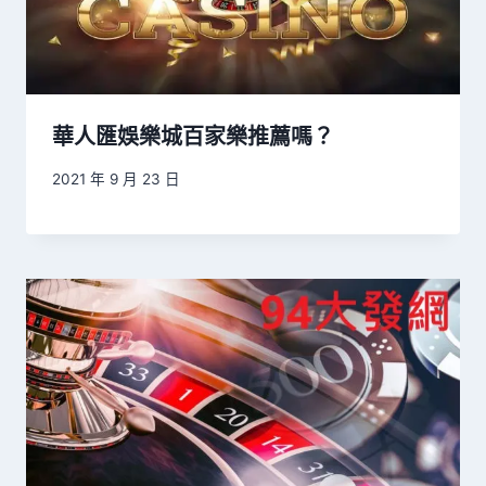
華人匯娛樂城百家樂推薦嗎？
By
2021 年 9 月 23 日
台
灣
博
弈
評
鑑
網