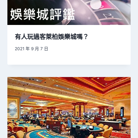
有人玩過客萊柏娛樂城嗎？
By
2021 年 9 月 7 日
台
灣
博
弈
評
鑑
網