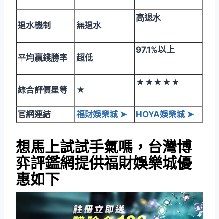
高退水
退水機制
無退水
97.1%以上
平均贏錢勝率
超低
★★★★★
綜合評價星等
★
官網連結
福財娛樂城 ➤
HOYA娛樂城 ➤
想馬上試試手氣嗎，台灣博
弈評鑑網提供福財娛樂城優
惠如下