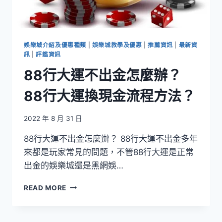
由
分
析！
娛樂城介紹及優惠種類
|
娛樂城教學及優惠
|
推薦資訊
|
最新資
訊
|
評鑑資訊
88行大運不出金怎麼辦？
88行大運換現金流程方法？
By
2022 年 8 月 31 日
台
88行大運不出金怎麼辦？ 88行大運不出金多年
灣
博
來都是玩家常見的問題，不管88行大運是正常
弈
出金的娛樂城還是黑網娛…
評
鑑
88
READ MORE
網
行
大
運