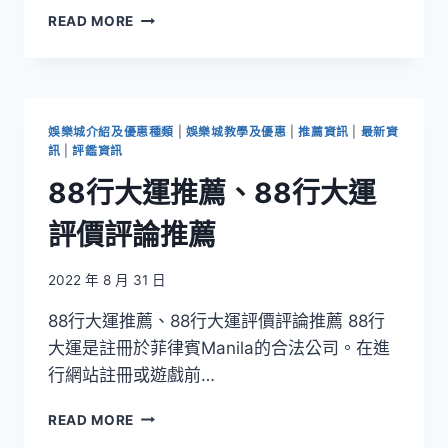
鑑
隆
READ MORE
網
亨
娛
樂
城
會
娛樂城介紹及優惠種類
|
娛樂城教學及優惠
|
推薦資訊
|
最新資
出
訊
|
評鑑資訊
金
88行大運推薦、88行大運
嗎？
真
評價評論推薦
的
能
賺
By
2022 年 8 月 31 日
錢
台
還
88行大運推薦、88行大運評價評論推薦 88行
灣
是
博
大運是註冊於菲律賓Manila的合法公司。在進
一
弈
行網站註冊或遊戲前…
個
評
包
鑑
88
裝
READ MORE
網
行
過