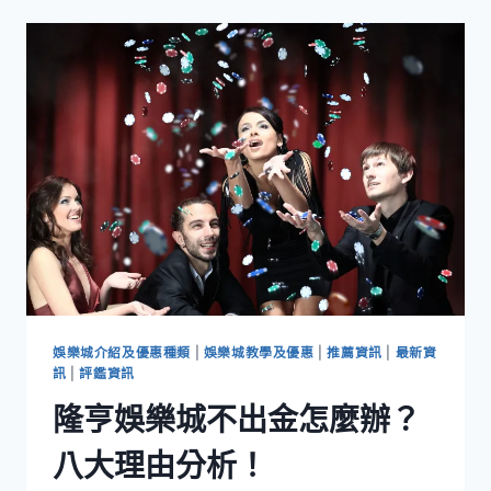
樂
城
不
出
金
怎
麼
辦？
八
大
理
由
分
析！
娛樂城介紹及優惠種類
|
娛樂城教學及優惠
|
推薦資訊
|
最新資
訊
|
評鑑資訊
隆亨娛樂城不出金怎麼辦？
八大理由分析！