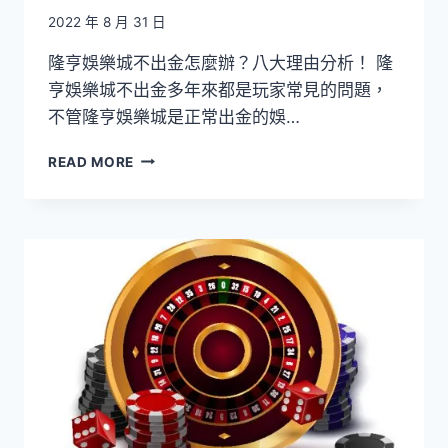
By
2022 年 8 月 31 日
台
隆亨娛樂城不出金怎麼辦？八大理由分析！ 隆
灣
博
亨娛樂城不出金多年來都是玩家常見的問題，
弈
不管隆亨娛樂城是正常出金的娛…
評
鑑
隆
READ MORE
網
亨
娛
樂
城
不
出
金
怎
麼
辦？
八
大
理