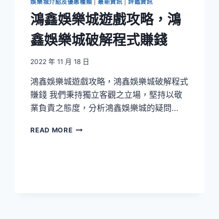
娛樂城介紹及優惠種類
|
最新資訊
|
評鑑資訊
點
鴻鑫娛樂城遊戲攻略，鴻
都
不
鑫娛樂城破解程式賺錢
難!
By
2022 年 11 月 18 日
台
鴻鑫娛樂城遊戲攻略，鴻鑫娛樂城破解程式
灣
博
賺錢 我們秉持獨立客觀之立場，堅持以敬
弈
業負責之態度，分析鴻鑫娛樂城的疑問…
評
鑑
鴻
READ MORE
網
鑫
娛
樂
城
遊
戲
攻
略，