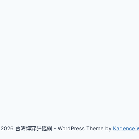
ext
age
 2026 台灣博弈評鑑網 - WordPress Theme by
Kadence 