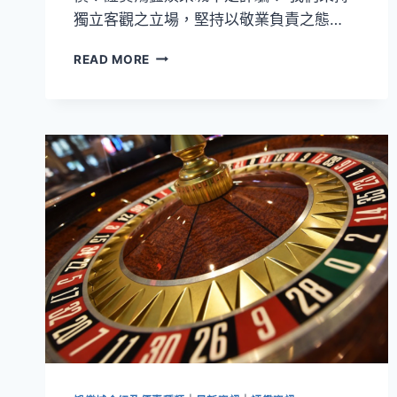
就
弈
獨立客觀之立場，堅持以敬業負責之態…
足
評
夠！
鑑
請
READ MORE
網
問
鴻
鑫
娛
樂
城
是
黑
網
嗎？
鴻
鑫
娛
樂
城
的
評
價？