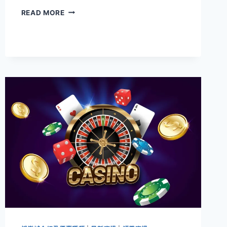
鑑
鴻
READ MORE
網
鑫
娛
樂
城
有
保
證
賺
錢
的
方
法
嗎?
鴻
鑫
娛
樂
城
謠
傳