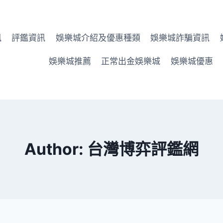
訊
評鑑資訊
娛樂城介紹及優惠種類
娛樂城詐騙資訊
娛樂城推薦
正常出金娛樂城
娛樂城優惠
Author: 台灣博弈評鑑網