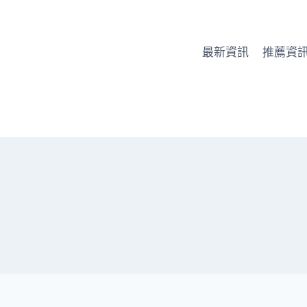
Skip
to
content
最新資訊
推薦資