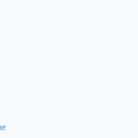
鑫
娛
樂
城
客
服
LINE
信
箱
WP