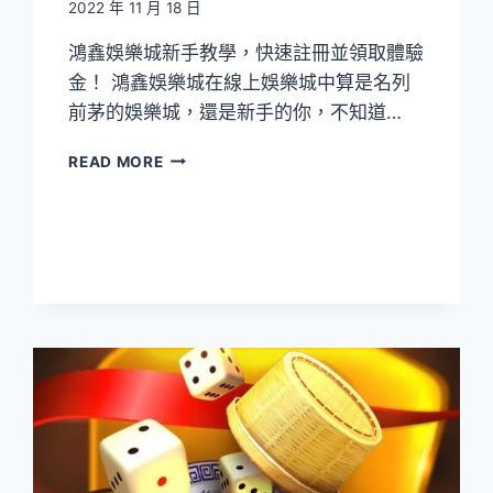
By
2022 年 11 月 18 日
台
鴻鑫娛樂城新手教學，快速註冊並領取體驗
灣
博
金！ 鴻鑫娛樂城在線上娛樂城中算是名列
弈
前茅的娛樂城，還是新手的你，不知道…
評
鑑
鴻
READ MORE
網
鑫
娛
樂
城
新
手
教
學，
快
速
註
冊
並
領