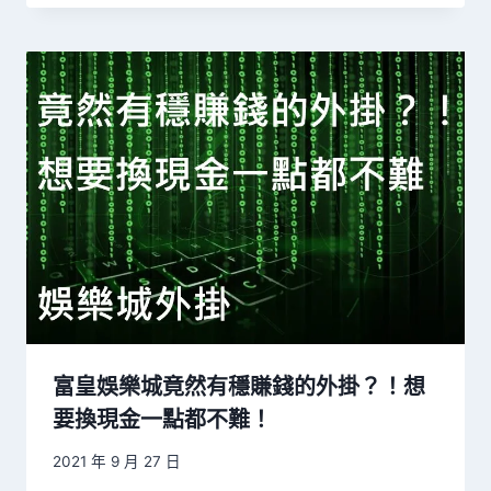
博
弈
評
鑑
網
富皇娛樂城竟然有穩賺錢的外掛？！想
要換現金一點都不難！
By
2021 年 9 月 27 日
台