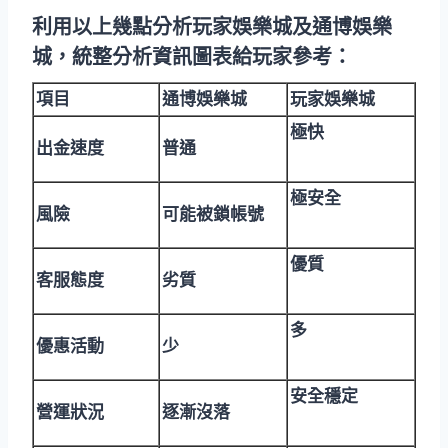
利用以上幾點分析玩家娛樂城及通博娛樂
城，統整分析資訊圖表給玩家參考：
項目
通博娛樂城
玩家娛樂城
極快
出金速度
普通
極安全
風險
可能被鎖帳號
優質
客服態度
劣質
多
優惠活動
少
安全穩定
營運狀況
逐漸沒落