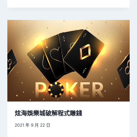
灣
博
弈
評
鑑
網
炫海娛樂城破解程式賺錢
By
2021 年 9 月 22 日
台