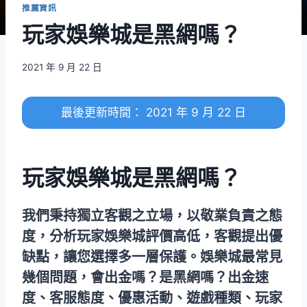
推薦資訊
玩家娛樂城是黑網嗎？
By
2021 年 9 月 22 日
台
灣
博
最後更新時間： 2021 年 9 月 22 日
弈
評
鑑
網
玩家娛樂城是黑網嗎？
我們秉持獨立客觀之立場，以敬業負責之態
度，分析玩家娛樂城評價高低，客觀提出優
缺點，讓您選擇多一層保護。娛樂城最常見
幾個問題，會出金嗎？是黑網嗎？出金速
度、客服態度、優惠活動、遊戲種類、玩家