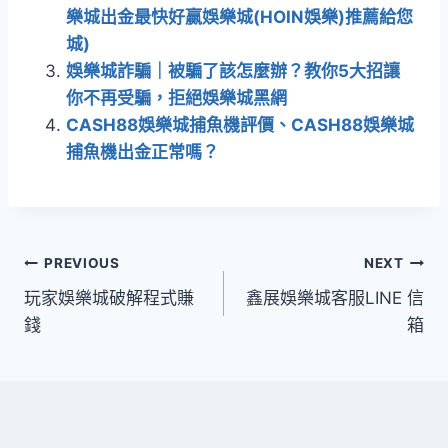
樂城出金最快好贏娛樂城(HOIN娛樂)推薦給您
城)
娛樂城詐騙｜被騙了該怎麼辦？教你5大招讓
你不再受騙，拒絕娛樂城黑網
CASH88娛樂城捕魚機評價、CASH88娛樂城
捕魚機出金正常嗎？
文
PREVIOUS
NEXT
玩家娛樂城破解程式賺
鑫展娛樂城客服LINE 信
章
錢
箱
導
覽