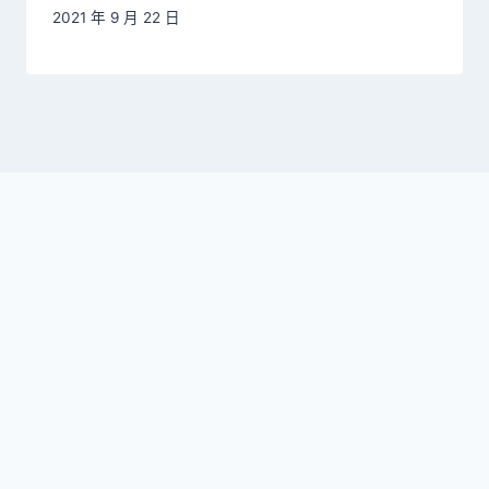
By
2021 年 9 月 22 日
台
灣
博
弈
評
鑑
網