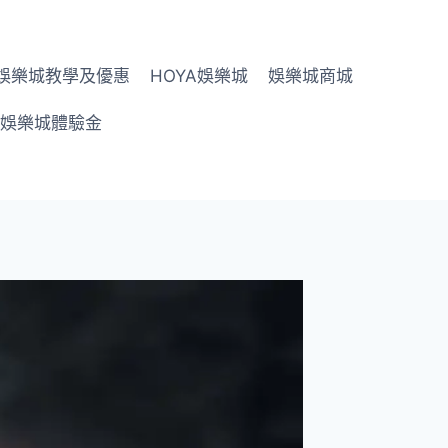
娛樂城教學及優惠
HOYA娛樂城
娛樂城商城
娛樂城體驗金