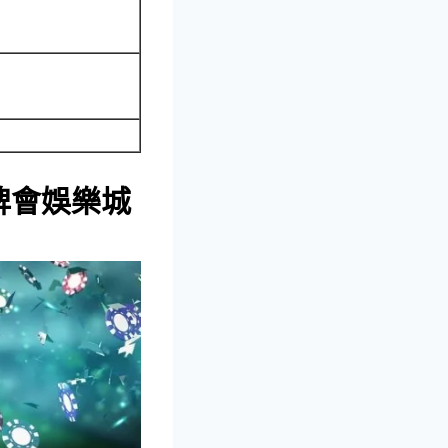
牌會娛樂城