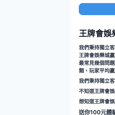
灣
博
弈
評
鑑
網
王牌會娛
我們秉持獨立客
王牌會娛樂城贏
最常見幾個問題
類、玩家平均贏
我們秉持獨立客
不知道王牌會娛
想知道王牌會娛
送你100元體