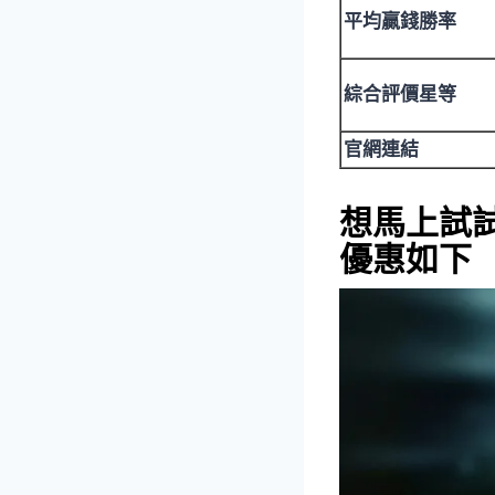
平均贏錢勝率
綜合評價星等
官網連結
想馬上試
優惠如下