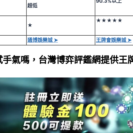
90.3%以上
超低
★★★★★
★
通博娛樂城 ➤
王牌會娛樂城 ➤
試手氣嗎，台灣博弈評鑑網提供王