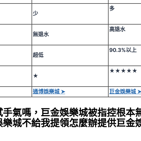
多
少
高退水
無退水
90.3%以上
超低
★★★★★
★
通博娛樂城 ➤
巨金娛樂城 
試手氣嗎，巨金娛樂城被指控根本
娛樂城不給我提領怎麼辦提供巨金