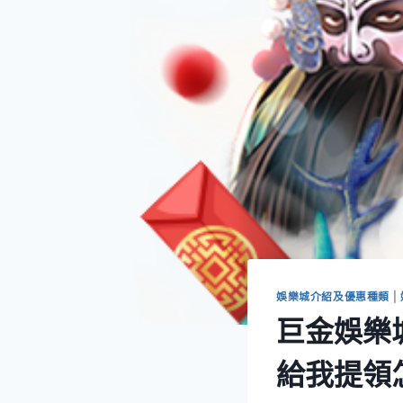
娛樂城介紹及優惠種類
|
巨金娛樂
給我提領