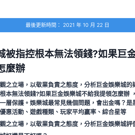
最後更新時間： 2021 年 10 月 22 日
城被指控根本無法領錢?如果巨
怎麼辦
觀之立場，以敬業負責之態度，分析巨金娛樂城的疑
根本無法領錢?如果巨金娛樂城不給我提領怎麼辦 
一層保護。娛樂城最常見幾個問題，會出金嗎？是
優惠活動、遊戲種類、玩家平均贏率、綜合星等
觀之立場，以敬業負責之態度，分析巨金娛樂城評