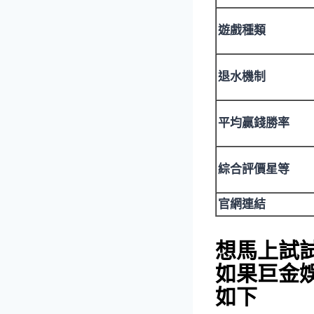
遊戲種類
退水機制
平均贏錢勝率
綜合評價星等
官網連結
想馬上試
如果巨金
如下