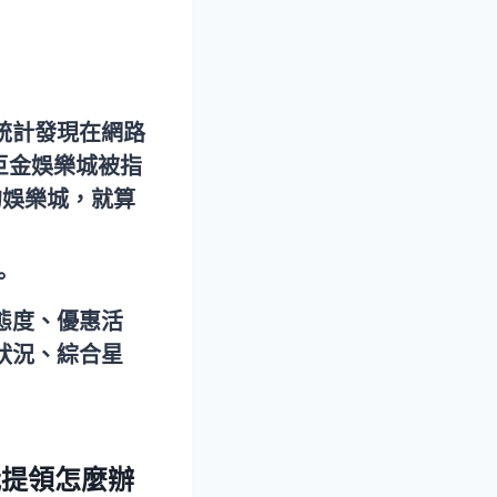
統計發現在網路
巨金娛樂城被指
的娛樂城，就算
。
態度、優惠活
狀況、綜合星
我提領怎麼辦