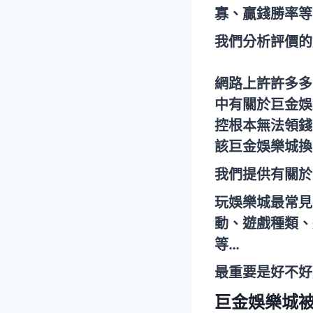
寡、贏錢勝率等
我們分析評價的
網路上許許多多
中有關於巨金娛
控根本無法領錢
該巨金娛樂城換
我們提供有關於
玩娛樂城最常見
動、遊戲種類、
等…
最重要是好不好贏
巨金娛樂城