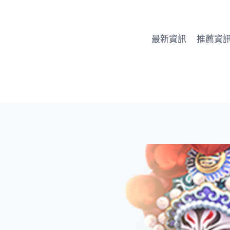
Skip
to
content
最新資訊
推薦資