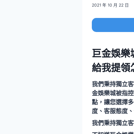
By
2021 年 10 月 22 日
台
灣
博
弈
評
鑑
網
巨金娛樂
給我提領
我們秉持獨立客
金娛樂城被指控
點，讓您選擇多
度、客服態度、
我們秉持獨立客