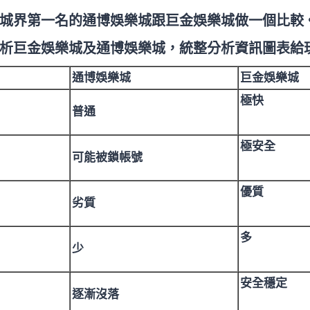
城界第一名的通博娛樂城跟巨金娛樂城做一個比較
析巨金娛樂城及通博娛樂城，統整分析資訊圖表給
通博娛樂城
巨金娛樂城
極快
普通
極安全
可能被鎖帳號
優質
劣質
多
少
安全穩定
逐漸沒落