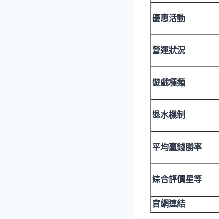
優惠活動
營運狀況
遊戲種類
退水機制
平均贏錢勝率
綜合評價星等
官網連結