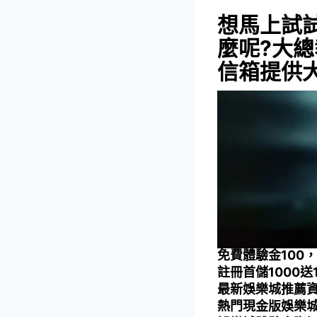
想馬上試
麼呢?大總
信箱提供
免費體驗金100
註冊首儲1000送
最新娛樂城推薦
熱門現金版娛樂