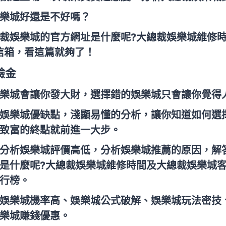
樂城好還是不好嗎？
裁娛樂城的官方網址是什麼呢?大總裁娛樂城維修
 信箱，看這篇就夠了！
驗金
樂城會讓你發大財，選擇錯的娛樂城只會讓你覺得
娛樂城優缺點，淺顯易懂的分析，讓你知道如何選
致富的終點就前進一大步。
分析娛樂城評價高低，分析娛樂城推薦的原因，解
是什麼呢?大總裁娛樂城維修時間及大總裁娛樂城客服
行榜。
娛樂城機率高、娛樂城公式破解、娛樂城玩法密技
樂城賺錢優惠。