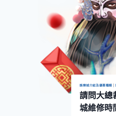
娛樂城介紹及優惠種類
|
請問大總
城維修時間