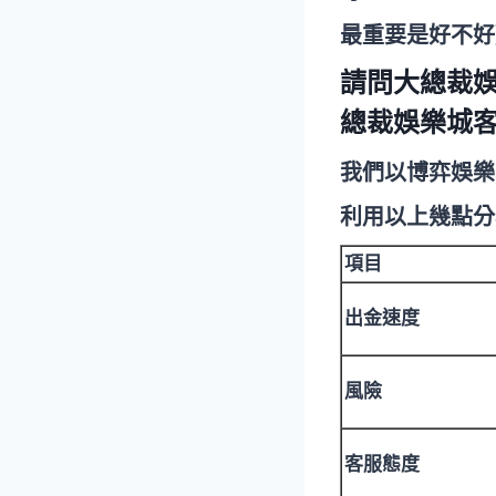
最重要是好不好贏
請問大總裁
總裁娛樂城客服
我們以博弈娛樂
利用以上幾點分
項目
出金速度
風險
客服態度