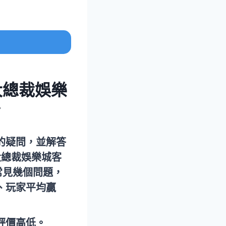
大總裁娛樂
箱
的疑問，並解答
大總裁娛樂城客
常見幾個問題，
、玩家平均贏
評價高低。