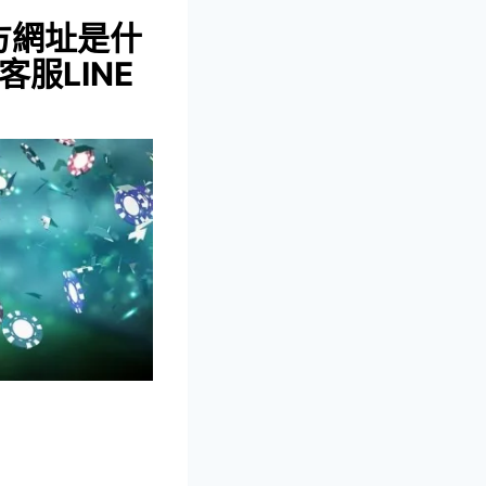
方網址是什
服LINE