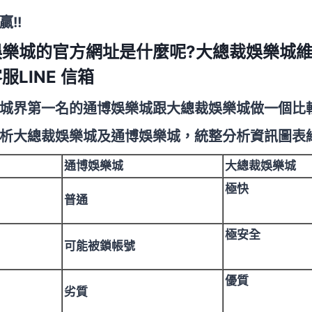
!!
娛樂城的官方網址是什麼呢?大總裁娛樂城
LINE 信箱
城界第一名的通博娛樂城跟大總裁娛樂城做一個比
析大總裁娛樂城及通博娛樂城，統整分析資訊圖表
通博娛樂城
大總裁娛樂城
極快
普通
極安全
可能被鎖帳號
優質
劣質