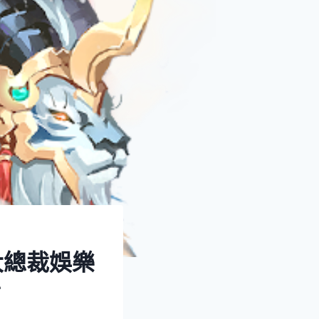
大總裁娛樂
箱