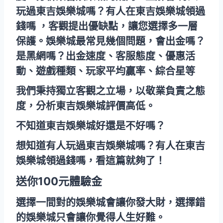
玩過東吉娛樂城嗎？有人在東吉娛樂城領過
錢嗎 ，客觀提出優缺點，讓您選擇多一層
保護。娛樂城最常見幾個問題，會出金嗎？
是黑網嗎？出金速度、客服態度、優惠活
動、遊戲種類、玩家平均贏率、綜合星等
我們秉持獨立客觀之立場，以敬業負責之態
度，分析東吉娛樂城評價高低。
不知道東吉娛樂城好還是不好嗎？
想知道有人玩過東吉娛樂城嗎？有人在東吉
娛樂城領過錢嗎，看這篇就夠了！
送你100元體驗金
選擇一間對的娛樂城會讓你發大財，選擇錯
的娛樂城只會讓你覺得人生好難。