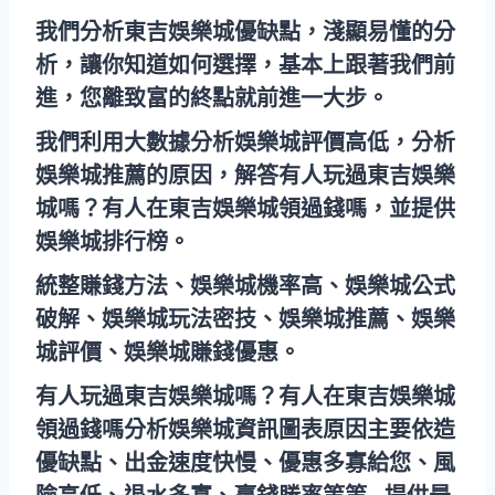
我們分析東吉娛樂城優缺點，淺顯易懂的分
析，讓你知道如何選擇，基本上跟著我們前
進，您離致富的終點就前進一大步。
我們利用大數據分析娛樂城評價高低，分析
娛樂城推薦的原因，解答有人玩過東吉娛樂
城嗎？有人在東吉娛樂城領過錢嗎，並提供
娛樂城排行榜。
統整賺錢方法、娛樂城機率高、娛樂城公式
破解、娛樂城玩法密技、娛樂城推薦、娛樂
城評價、娛樂城賺錢優惠。
有人玩過東吉娛樂城嗎？有人在東吉娛樂城
領過錢嗎分析娛樂城資訊圖表原因主要依造
優缺點、出金速度快慢、優惠多寡給您、風