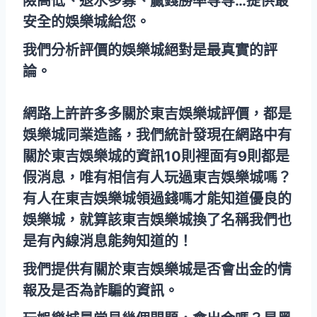
險高低、退水多寡、贏錢勝率等等…提供最
安全的娛樂城給您。
我們分析評價的娛樂城絕對是最真實的評
論。
網路上許許多多關於東吉娛樂城評價，都是
娛樂城同業造謠，我們統計發現在網路中有
關於東吉娛樂城的資訊10則裡面有9則都是
假消息，唯有相信有人玩過東吉娛樂城嗎？
有人在東吉娛樂城領過錢嗎才能知道優良的
娛樂城，就算該東吉娛樂城換了名稱我們也
是有內線消息能夠知道的！
我們提供有關於東吉娛樂城是否會出金的情
報及是否為詐騙的資訊。