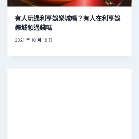
有人玩過利亨娛樂城嗎？有人在利亨娛
樂城領過錢嗎
By
2021 年 10 月 18 日
台
灣
博
弈
評
鑑
網