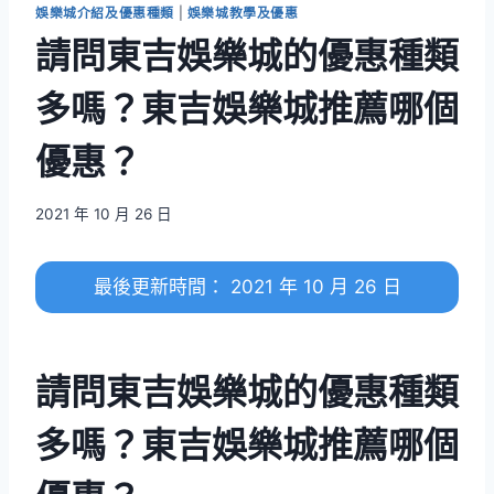
娛樂城介紹及優惠種類
|
娛樂城教學及優惠
請問東吉娛樂城的優惠種類
多嗎？東吉娛樂城推薦哪個
優惠？
By
2021 年 10 月 26 日
台
灣
博
最後更新時間： 2021 年 10 月 26 日
弈
評
鑑
網
請問東吉娛樂城的優惠種類
多嗎？東吉娛樂城推薦哪個