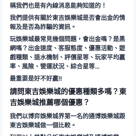
稱我們也是有內線消息能夠知道的！
我們提供有關於東吉娛樂城是否會出金的情
報及是否為詐騙的資訊。
玩娛樂城最常見幾個問題，會出金嗎？是黑
網嗎？出金速度、客服態度、優惠活動、遊
戲種類、退水機制、評價星等、玩家平均贏
率、風險、營運狀況、綜合星等…
最重要是好不好贏!!
請問東吉娛樂城的優惠種類多嗎？東
吉娛樂城推薦哪個優惠？
我們以博弈娛樂城界第一名的通博娛樂城跟
東吉娛樂城做一個比較。