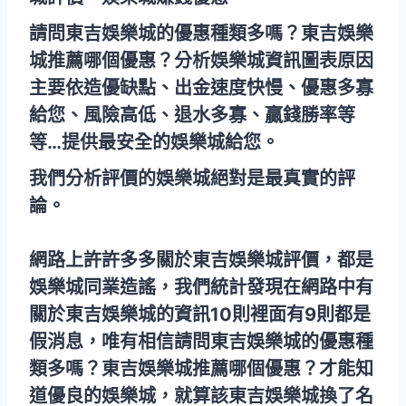
請問東吉娛樂城的優惠種類多嗎？東吉娛樂
城推薦哪個優惠？分析娛樂城資訊圖表原因
主要依造優缺點、出金速度快慢、優惠多寡
給您、風險高低、退水多寡、贏錢勝率等
等…提供最安全的娛樂城給您。
我們分析評價的娛樂城絕對是最真實的評
論。
網路上許許多多關於東吉娛樂城評價，都是
娛樂城同業造謠，我們統計發現在網路中有
關於東吉娛樂城的資訊10則裡面有9則都是
假消息，唯有相信請問東吉娛樂城的優惠種
類多嗎？東吉娛樂城推薦哪個優惠？才能知
道優良的娛樂城，就算該東吉娛樂城換了名