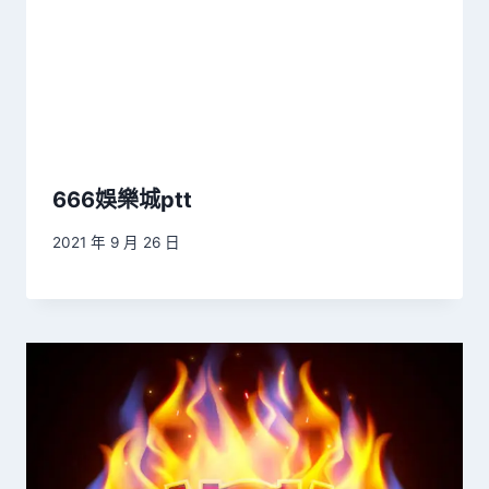
666娛樂城ptt
By
2021 年 9 月 26 日
台
灣
博
弈
評
鑑
網