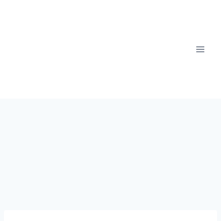
Skip
to
content