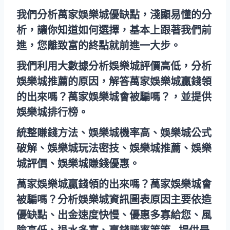
我們分析萬家娛樂城優缺點，淺顯易懂的分
析，讓你知道如何選擇，基本上跟著我們前
進，您離致富的終點就前進一大步。
我們利用大數據分析娛樂城評價高低，分析
娛樂城推薦的原因，解答萬家娛樂城贏錢領
的出來嗎？萬家娛樂城會被騙嗎？，並提供
娛樂城排行榜。
統整賺錢方法、娛樂城機率高、娛樂城公式
破解、娛樂城玩法密技、娛樂城推薦、娛樂
城評價、娛樂城賺錢優惠。
萬家娛樂城贏錢領的出來嗎？萬家娛樂城會
被騙嗎？分析娛樂城資訊圖表原因主要依造
優缺點、出金速度快慢、優惠多寡給您、風