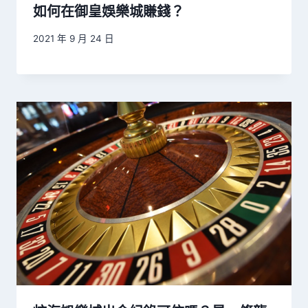
如何在御皇娛樂城賺錢？
By
2021 年 9 月 24 日
台
灣
博
弈
評
鑑
網