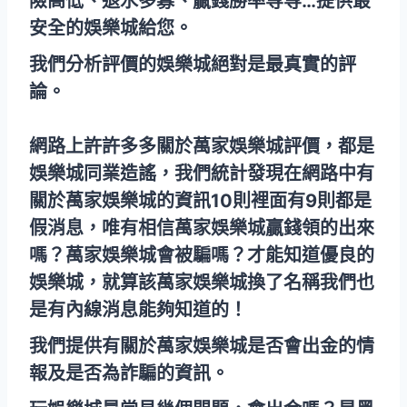
險高低、退水多寡、贏錢勝率等等…提供最
安全的娛樂城給您。
我們分析評價的娛樂城絕對是最真實的評
論。
網路上許許多多關於萬家娛樂城評價，都是
娛樂城同業造謠，我們統計發現在網路中有
關於萬家娛樂城的資訊10則裡面有9則都是
假消息，唯有相信萬家娛樂城贏錢領的出來
嗎？萬家娛樂城會被騙嗎？才能知道優良的
娛樂城，就算該萬家娛樂城換了名稱我們也
是有內線消息能夠知道的！
我們提供有關於萬家娛樂城是否會出金的情
報及是否為詐騙的資訊。