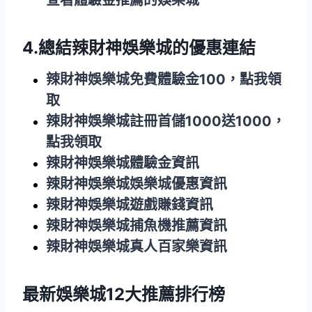
查看體驗金推薦的娛樂城
4.總結辣財神娛樂城的優惠連結
辣財神娛樂城免費體驗金100，點我領
取
辣財神娛樂城註冊首儲1000送1000，
點我領取
辣財神娛樂城體驗金資訊
辣財神娛樂城娛樂城優惠資訊
辣財神娛樂城遊戲賺錢資訊
辣財神娛樂城捕魚機推薦資訊
辣財神娛樂城真人百家樂資訊
最新娛樂城12大推薦排行榜