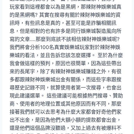
玩家看到這裡都會以為是黑網，那辣財神娛樂城真
的是黑網嗎? 其實在搜尋有關於辣財神娛樂城的資
訊時，有些訊息是真的，甚至可能是詐騙相關訊
息，但是相對的也有許多是同行娛樂城製造風向所
寫的文章….那麼到底該不該相信辣財神娛樂城呢?
我們將會分析100名真實娛樂城玩家對於辣財神娛
樂城的看法，並且告訴您該怎麼選擇。 至於為什麼
我會做這樣的預判，原因也很簡單，因為這些帶出
來的長尾字，除了有辣財神娛樂城賺錢之外，有很
多都跟辣財神娛樂城出金有關係，而這些字串跟搜
尋歷史記錄不同，就算使用者第一次搜尋，也會出
現此建議選單。 這些建議可能根據熱門搜尋、贊助
商、使用者的地理位置或其他原因而有不同，那麼
接著我們就可以去思考為什麼大家都會好奇他們家
出不出金，是因為他們大額小額的提款都會出金，
還是他們這個品牌沒聽過，又加上過去有被爆料不