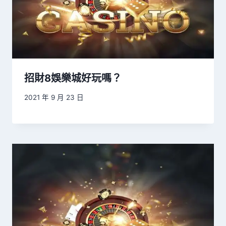
招財8娛樂城好玩嗎？
By
2021 年 9 月 23 日
台
灣
博
弈
評
鑑
網