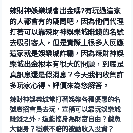
辣財神娛樂城會出金嗎
?有玩過這家
的人都會有的疑問吧，因為他們代理
打著可以靠
辣財神娛樂城賺錢
的名號
去吸引客人，但是實際上很多人反應
這家就是
娛樂城詐騙
，因為
辣財神娛
樂城出金
根本有很大的問題，到底是
真訊息還是假消息？今天我們收集許
多玩家心得、評價來為您解答。
辣財神娛樂城
常打著娛樂各種優惠的名
號廣招會員去玩，宣稱可以靠玩
娛樂城
賺錢
之外，還能搖身為財富自由？鹹魚
大翻身？穩賺不賠的被動收入投資？