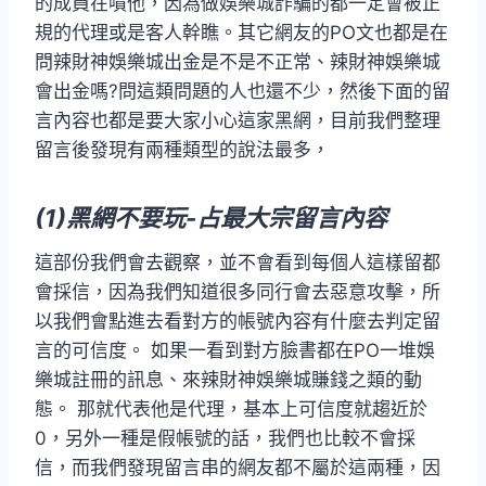
的成員在噴他，因為做娛樂城詐騙的都一定會被正
規的代理或是客人幹瞧。其它網友的PO文也都是在
問辣財神娛樂城出金是不是不正常、辣財神娛樂城
會出金嗎?問這類問題的人也還不少，然後下面的留
言內容也都是要大家小心這家黑網，目前我們整理
留言後發現有兩種類型的說法最多，
(1)黑網不要玩-占最大宗留言內容
這部份我們會去觀察，並不會看到每個人這樣留都
會採信，因為我們知道很多同行會去惡意攻擊，所
以我們會點進去看對方的帳號內容有什麼去判定留
言的可信度。 如果一看到對方臉書都在PO一堆娛
樂城註冊的訊息、來辣財神娛樂城賺錢之類的動
態。 那就代表他是代理，基本上可信度就趨近於
0，另外一種是假帳號的話，我們也比較不會採
信，而我們發現留言串的網友都不屬於這兩種，因