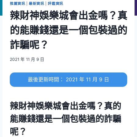
推薦資訊
|
最新資訊
|
評鑑資訊
辣財神娛樂城會出金嗎？真
的能賺錢還是一個包裝過的
詐騙呢？
By
2021 年 11 月 9 日
台
灣
博
最後更新時間： 2021 年 11 月 9 日
弈
評
鑑
辣財神娛樂城會出金嗎？真的
網
能賺錢還是一個包裝過的詐騙
呢？