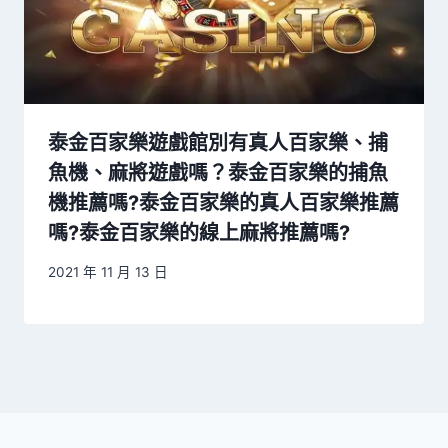
泰金百家樂遊戲館別有真人百家樂、捕
魚機、麻將遊戲嗎？泰金百家樂的捕魚
機推薦嗎?泰金百家樂的真人百家樂推薦
嗎?泰金百家樂的線上麻將推薦嗎?
By
2021 年 11 月 13 日
台
灣
博
弈
評
鑑
網