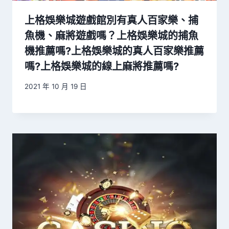
上格娛樂城遊戲館別有真人百家樂、捕
魚機、麻將遊戲嗎？上格娛樂城的捕魚
機推薦嗎?上格娛樂城的真人百家樂推薦
嗎?上格娛樂城的線上麻將推薦嗎?
By
2021 年 10 月 19 日
台
灣
博
弈
評
鑑
網