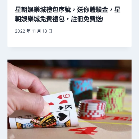
星朝娛樂城禮包序號，送你體驗金，星
朝娛樂城免費禮包，註冊免費送!
By
2022 年 11 月 18 日
台
灣
博
弈
評
鑑
網