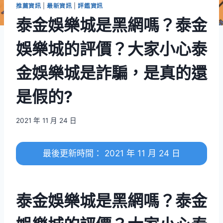
推薦資訊
|
最新資訊
|
評鑑資訊
泰金娛樂城是黑網嗎？泰金
娛樂城的評價？大家小心泰
金娛樂城是詐騙，是真的還
是假的?
By
2021 年 11 月 24 日
台
灣
博
最後更新時間： 2021 年 11 月 24 日
弈
評
鑑
網
泰金娛樂城是黑網嗎？泰金