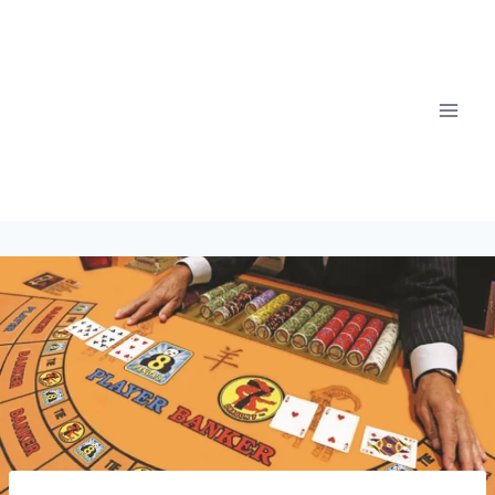
Skip
to
content