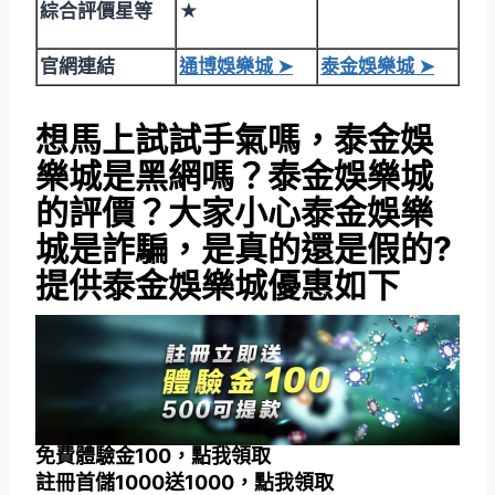
綜合評價星等
★
官網連結
通博娛樂城 ➤
泰金娛樂城 ➤
想馬上試試手氣嗎，泰金娛
樂城是黑網嗎？泰金娛樂城
的評價？大家小心泰金娛樂
城是詐騙，是真的還是假的?
提供泰金娛樂城優惠如下
免費體驗金100，點我領取
註冊首儲1000送1000，點我領取