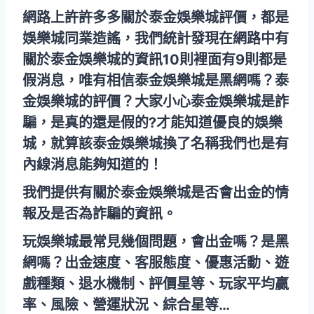
網路上許許多多關於泰金娛樂城評價，都是
娛樂城同業造謠，我們統計發現在網路中有
關於泰金娛樂城的資訊10則裡面有9則都是
假消息，唯有相信泰金娛樂城是黑網嗎？泰
金娛樂城的評價？大家小心泰金娛樂城是詐
騙，是真的還是假的?才能知道優良的娛樂
城，就算該泰金娛樂城換了名稱我們也是有
內線消息能夠知道的！
我們提供有關於泰金娛樂城是否會出金的情
報及是否為詐騙的資訊。
玩娛樂城最常見幾個問題，會出金嗎？是黑
網嗎？出金速度、客服態度、優惠活動、遊
戲種類、退水機制、評價星等、玩家平均贏
率、風險、營運狀況、綜合星等…