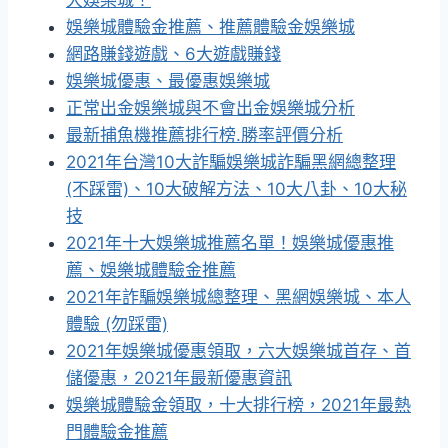
娛樂城體驗金推薦、推薦體驗金娛樂城
網路賺錢遊戲、6大遊戲賺錢
娛樂城優惠、最優惠娛樂城
正常出金娛樂城與不會出金娛樂城分析
最新捕魚機推薦排行榜.勝率評價分析
2021年台灣10大詐騙娛樂城詐騙黑網總整理
(不踩雷)、10大破解方法、10大八卦、10大秘
技
2021年十大娛樂城推薦名單！娛樂城優惠推
薦、娛樂城體驗金推薦
2021年詐騙娛樂城總整理、黑網娛樂城、本人
體驗 (勿踩雷)
2021年娛樂城優惠領取，六大娛樂城首存、首
儲優惠，2021年最新優惠資訊
娛樂城體驗金領取，十大排行榜，2021年最熱
門體驗金推薦