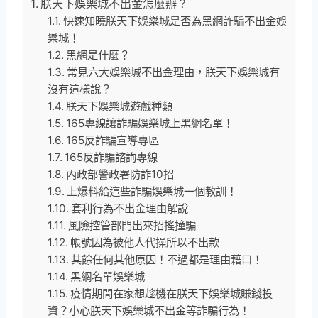
朕天下娛樂城不出金怎麼辦？
快速知曉朕天下娛樂城是否為黑網詐騙不出金娛
樂城！
黑網是什麼？
常見六大娛樂城不出金理由，朕天下娛樂城有
沒有這樣說？
朕天下娛樂城遊戲種類
165專線讓詐騙娛樂城上黑網名單！
165反詐騙宣導專區
165反詐騙諮詢專線
內政部警政署防詐10招
上爆料給這些詐騙娛樂城一個教訓！
套利行為不出金理由解說
風險控管部門出來招搖撞騙
帳號因為被他人代操所以不出款
其餘任何其他原因！不過都是理由藉口！
黑網名單娛樂城
疫情期間在家想趁機在朕天下娛樂城賺錢投
資？小心朕天下娛樂城不出金等詐騙行為！