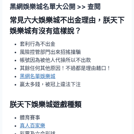
黑網娛樂城名單大公開 >> 查閱
常見六大娛樂城不出金理由，朕天下
娛樂城有沒有這樣說？
套利行為不出金
風險控管部門出來招搖撞騙
帳號因為被他人代操所以不出款
其餘任何其他原因！不過都是理由藉口！
黑網名單娛樂城
贏太多錢，被冠上違法下注
朕天下娛樂城遊戲種類
體育賽事
真人百家樂
彩票及六合彩球