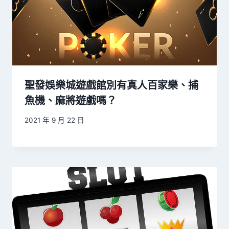
聖發娛樂城遊戲館別有真人百家樂、捕
魚機、麻將遊戲嗎？
By
2021 年 9 月 22 日
台
灣
博
弈
評
鑑
網