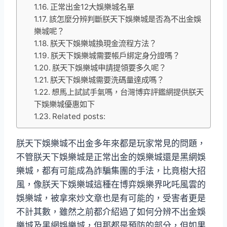
正常出金12大娛樂城名單
該怎麼分辨判斷朕天下娛樂城是否為不出金娛
樂城呢？
朕天下娛樂城換現金流程方法？
朕天下娛樂城需要帳戶綁定身分證嗎？
朕天下娛樂城申請提領要多久呢？
朕天下娛樂城需要洗碼量達成嗎？
想馬上試試手氣嗎，台灣博弈評鑑網提供朕天
下娛樂城優惠如下
Related posts:
朕天下娛樂城不出金多年來都是玩家常見的問題，
不管朕天下娛樂城是正常出金的娛樂城還是黑網娛
樂城，都有可能成為詐騙集團的手法，比竟樹大招
風，像朕天下娛樂城這種在博弈娛樂界叱吒風雲的
娛樂城，被拿來炒文章也是有可能的，受害者更是
不計其數，雖然之前都介紹過了如何分辨不出金娛
樂城及黑網娛樂城，但那都是預防的部分，但如果