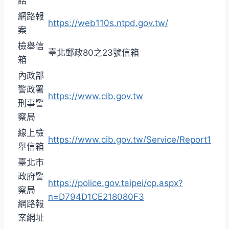
話
網路報
https://web110s.ntpd.gov.tw/
案
檢舉信
臺北郵政80之23號信箱
箱
內政部
警政署
https://www.cib.gov.tw
刑事警
察局
線上檢
https://www.cib.gov.tw/Service/Report1
舉信箱
臺北市
政府警
https://police.gov.taipei/cp.aspx?
察局
n=D794D1CE218080F3
網路報
案網址