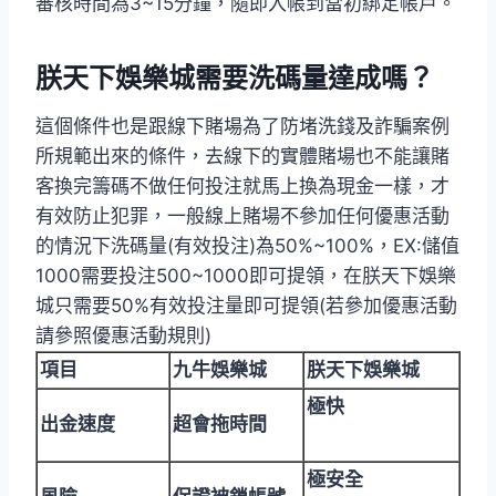
審核時間為3~15分鐘，隨即入帳到當初綁定帳戶。
朕天下娛樂城需要洗碼量達成嗎？
這個條件也是跟線下賭場為了防堵洗錢及詐騙案例
所規範出來的條件，去線下的實體賭場也不能讓賭
客換完籌碼不做任何投注就馬上換為現金一樣，才
有效防止犯罪，一般線上賭場不參加任何優惠活動
的情況下洗碼量(有效投注)為50%~100%，EX:儲值
1000需要投注500~1000即可提領，在朕天下娛樂
城只需要50%有效投注量即可提領(若參加優惠活動
請參照優惠活動規則)
項目
九牛娛樂城
朕天下娛樂城
極快
出金速度
超會拖時間
極安全