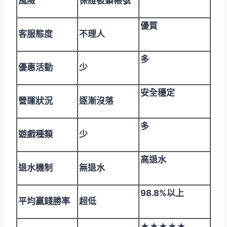
風險
保證被鎖帳號
優質
客服態度
不理人
多
優惠活動
少
安全穩定
營運狀況
逐漸沒落
多
遊戲種類
少
高退水
退水機制
無退水
98.8%以上
平均贏錢勝率
超低
★★★★★