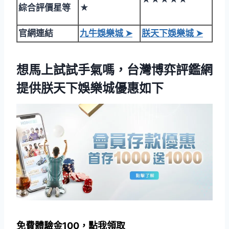
綜合評價星等
★
官網連結
九牛娛樂城 ➤
朕天下娛樂城 ➤
想馬上試試手氣嗎，台灣博弈評鑑網
提供朕天下娛樂城優惠如下
免費體驗金100，點我領取