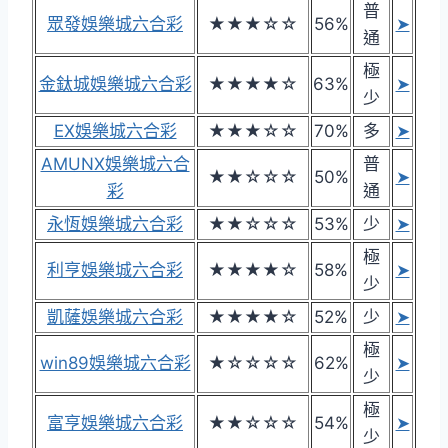
普
眾發娛樂城六合彩
★★★☆☆
56%
➤
通
極
金鈦城娛樂城六合彩
★★★★☆
63%
➤
少
EX娛樂城六合彩
★★★☆☆
70%
多
➤
AMUNX娛樂城六合
普
★★☆☆☆
50%
➤
彩
通
永恆娛樂城六合彩
★★☆☆☆
53%
少
➤
極
利亨娛樂城六合彩
★★★★☆
58%
➤
少
凱薩娛樂城六合彩
★★★★☆
52%
少
➤
極
win89娛樂城六合彩
★☆☆☆☆
62%
➤
少
極
富亨娛樂城六合彩
★★☆☆☆
54%
➤
少