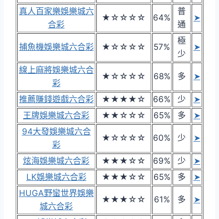
真人百家樂娛樂城六
普
★☆☆☆☆
64%
➤
合彩
通
極
捕魚機娛樂城六合彩
★☆☆☆☆
57%
➤
少
線上麻將娛樂城六合
★☆☆☆☆
68%
多
➤
彩
推薦賺錢遊戲六合彩
★★★★☆
66%
少
➤
王牌娛樂城六合彩
★★☆☆☆
65%
多
➤
94大發娛樂城六合
★☆☆☆☆
60%
少
➤
彩
炫海娛樂城六合彩
★★★☆☆
69%
少
➤
LK娛樂城六合彩
★★★☆☆
65%
多
➤
HUGA野蠻世界娛樂
★★★☆☆
61%
多
➤
城六合彩