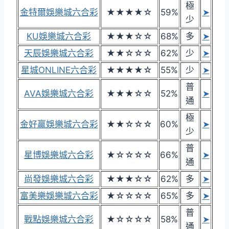
極
金特爾娛樂城六合彩
★★★★☆
59%
➤
少
KU娛樂城六合彩
★★★☆☆
68%
多
➤
天辰娛樂城六合彩
★★☆☆☆
62%
少
➤
星城ONLINE六合彩
★★★★☆
55%
少
➤
普
AVA娛樂城六合彩
★★★☆☆
52%
➤
通
極
金好贏娛樂城六合彩
★★☆☆☆
60%
➤
少
普
星博娛樂城六合彩
★☆☆☆☆
66%
➤
通
尚發娛樂城六合彩
★★★☆☆
62%
多
➤
富美樂娛樂城六合彩
★☆☆☆☆
65%
多
➤
普
戰點娛樂城六合彩
★☆☆☆☆
58%
➤
通