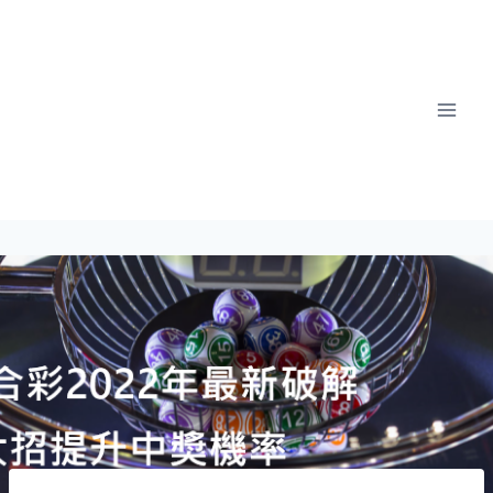
Skip
to
content