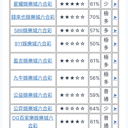
星耀娛樂城六合彩
★★★★☆
61%
少
➤
極
錢來也娛樂城六合彩
★★☆☆☆
70%
➤
多
589娛樂城六合彩
★★☆☆☆
57%
多
➤
極
911娛樂城六合彩
★☆☆☆☆
50%
➤
多
極
盈吉娛樂城六合彩
★★☆☆☆
61%
➤
多
極
九牛娛樂城六合彩
★★★☆☆
56%
➤
多
普
公益娛樂城六合彩
★☆☆☆☆
59%
➤
通
公弈娛樂城六合彩
★☆☆☆☆
64%
少
➤
DG百家樂娛樂城六
普
★★★★☆
61%
➤
合彩
通