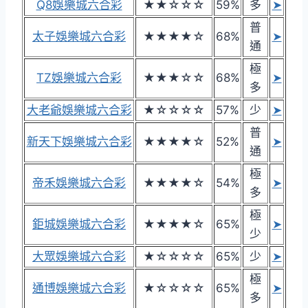
Q8娛樂城六合彩
★★☆☆☆
59%
多
➤
普
太子娛樂城六合彩
★★★★☆
68%
➤
通
極
TZ娛樂城六合彩
★★★☆☆
68%
➤
多
大老爺娛樂城六合彩
★☆☆☆☆
57%
少
➤
普
新天下娛樂城六合彩
★★★★☆
52%
➤
通
極
帝禾娛樂城六合彩
★★★★☆
54%
➤
多
極
鉅城娛樂城六合彩
★★★★☆
65%
➤
少
大眾娛樂城六合彩
★☆☆☆☆
65%
少
➤
極
通博娛樂城六合彩
★☆☆☆☆
65%
➤
多