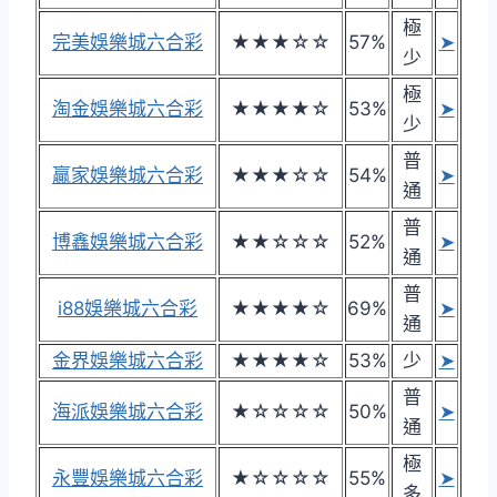
極
完美娛樂城六合彩
★★★☆☆
57%
➤
少
極
淘金娛樂城六合彩
★★★★☆
53%
➤
少
普
贏家娛樂城六合彩
★★★☆☆
54%
➤
通
普
博鑫娛樂城六合彩
★★☆☆☆
52%
➤
通
普
i88娛樂城六合彩
★★★★☆
69%
➤
通
金界娛樂城六合彩
★★★★☆
53%
少
➤
普
海派娛樂城六合彩
★☆☆☆☆
50%
➤
通
極
永豐娛樂城六合彩
★☆☆☆☆
55%
➤
多