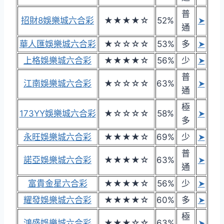
普
招財8娛樂城六合彩
★★★★☆
52%
➤
通
華人匯娛樂城六合彩
★☆☆☆☆
53%
多
➤
上格娛樂城六合彩
★★★★☆
56%
少
➤
普
江南娛樂城六合彩
★☆☆☆☆
63%
➤
通
極
173YY娛樂城六合彩
★☆☆☆☆
58%
➤
多
永旺娛樂城六合彩
★★★★☆
69%
少
➤
普
諾亞娛樂城六合彩
★★★★☆
63%
➤
通
富貴金星六合彩
★★★★☆
56%
少
➤
耀發娛樂城六合彩
★★★★☆
60%
多
➤
極
鴻盛娛樂城六合彩
★★★☆☆
63%
➤