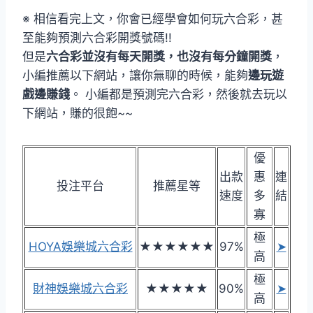
※ 相信看完上文，你會已經學會如何玩六合彩，甚
至能夠預測六合彩開獎號碼!!
但是
六合彩並沒有每天開獎，也沒有每分鐘開獎
，
小編推薦以下網站，讓你無聊的時候，能夠
邊玩遊
戲邊賺錢
。 小編都是預測完六合彩，然後就去玩以
下網站，賺的很飽~~
優
出款
惠
連
投注平台
推薦星等
速度
多
結
寡
極
HOYA娛樂城六合彩
★★★★★★
97%
➤
高
極
財神娛樂城六合彩
★★★★★
90%
➤
高