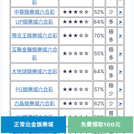
彩
中華娛樂城六合彩
★★★☆☆
52%
少
➤
UP娛樂城六合彩
★★★★☆
64%
多
➤
極
預言王娛樂城六合彩
★★★☆☆
70%
➤
多
互聯金賺娛樂城六合
極
★☆☆☆☆
55%
➤
彩
多
極
大地球娛樂城六合彩
★★☆☆☆
64%
➤
多
極
PG娛樂城六合彩
★★☆☆☆
57%
➤
少
力晶娛樂城六合彩
★★☆☆☆
62%
少
➤
普
XH娛樂城六合彩
★☆☆☆☆
50%
➤
通
正常出金娛樂城
免費領取100元
君奕天地娛樂城六合
極