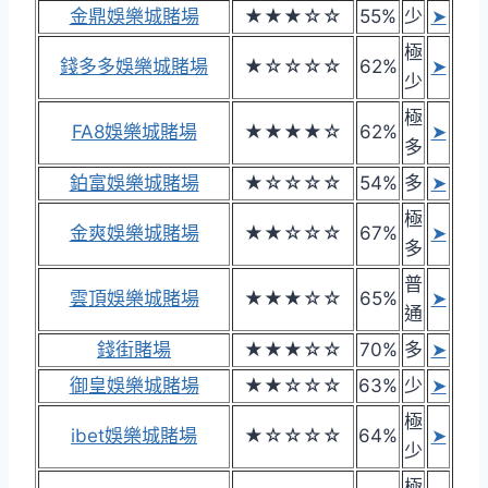
金鼎娛樂城賭場
★★★☆☆
55%
少
➤
極
錢多多娛樂城賭場
★☆☆☆☆
62%
➤
少
極
FA8娛樂城賭場
★★★★☆
62%
➤
多
鉑富娛樂城賭場
★☆☆☆☆
54%
多
➤
極
金爽娛樂城賭場
★★☆☆☆
67%
➤
多
普
雲頂娛樂城賭場
★★★☆☆
65%
➤
通
錢街賭場
★★★☆☆
70%
多
➤
御皇娛樂城賭場
★★☆☆☆
63%
少
➤
極
ibet娛樂城賭場
★☆☆☆☆
64%
➤
少
極