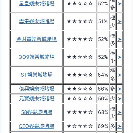
星皇娛樂城賭場
★★☆☆☆
52%
➤
多
極
雲集娛樂城賭場
★★☆☆☆
51%
➤
少
極
金財寶娛樂城賭場
★★★★☆
52%
➤
多
極
QQ9娛樂城賭場
★★☆☆☆
52%
➤
少
極
ST娛樂城賭場
★★★☆☆
64%
➤
多
億興娛樂城賭場
★★☆☆☆
66%
多
➤
元寶娛樂城賭場
★☆☆☆☆
56%
少
➤
極
58娛樂城賭場
★★★★☆
68%
➤
少
CEO娛樂城賭場
★☆☆☆☆
69%
多
➤