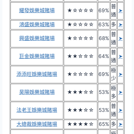
普
耀發娛樂城賭場
★☆☆☆☆
69%
➤
通
鴻盛娛樂城賭場
★☆☆☆☆
63%
多
➤
普
興盛娛樂城賭場
★☆☆☆☆
68%
➤
通
普
巨金娛樂城賭場
★★☆☆☆
64%
➤
通
極
添添旺娛樂城賭場
★☆☆☆☆
69%
➤
少
極
昊陽娛樂城賭場
★★★☆☆
53%
➤
多
普
法老王娛樂城賭場
★★★☆☆
53%
➤
通
大總裁娛樂城賭場
★★★★☆
65%
多
➤