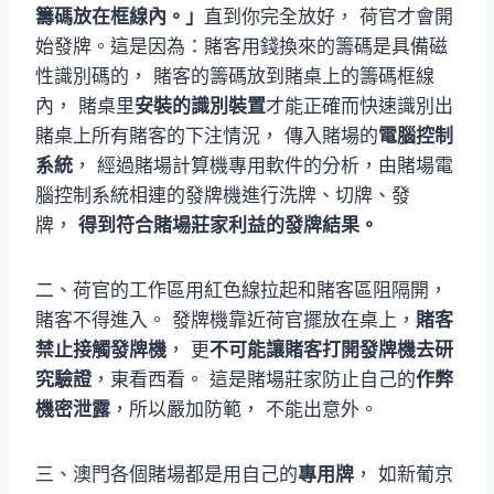
籌碼放在框線內。」
直到你完全放好， 荷官才會開
始發牌。這是因為：賭客用錢換來的籌碼是具備磁
性識別碼的， 賭客的籌碼放到賭桌上的籌碼框線
內， 賭桌里
安裝的識別裝置
才能正確而快速識別出
賭桌上所有賭客的下注情況， 傳入賭場的
電腦控制
系統
， 經過賭場計算機專用軟件的分析，由賭場電
腦控制系統相連的發牌機進行洗牌、切牌、發
牌，
得到符合賭場莊家利益的發牌結果。
二、荷官的工作區用紅色線拉起和賭客區阻隔開，
賭客不得進入。 發牌機靠近荷官擺放在桌上，
賭客
禁止接觸發牌機
， 更
不可能讓賭客打開發牌機去研
究驗證
，東看西看。 這是賭場莊家防止自己的
作弊
機密泄露
，所以嚴加防範， 不能出意外。
三、澳門各個賭場都是用自己的
專用牌
， 如新葡京