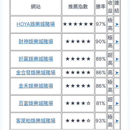
收
連
網站
推薦指數
勝率
益
結
極
HOYA娛樂城賭場
★★★★★★
97%
➤
高
極
財神娛樂城賭場
★★★★★
90%
➤
高
超
好贏娛樂城賭場
★★★★★
89%
➤
高
金合發娛樂城賭場
★★★★★
86%
高
➤
極
金禾娛樂城賭場
★★★★★
86%
➤
高
超
百富娛樂城賭場
★★★★☆
81%
➤
高
極
客萊柏娛樂城賭場
★★★★☆
93%
➤
高