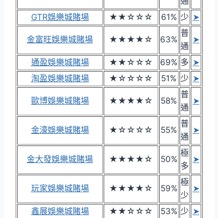
通
GTR娛樂城賭場
★★☆☆☆
61%
少
➤
普
金富旺娛樂城賭場
★★★★☆
63%
➤
通
通盈娛樂城賭場
★★☆☆☆
69%
多
➤
淘盈娛樂城賭場
★☆☆☆☆
51%
少
➤
普
歐博娛樂城賭場
★★★★☆
58%
➤
通
普
金濠娛樂城賭場
★☆☆☆☆
55%
➤
通
極
金大發娛樂城賭場
★★★★☆
50%
➤
多
極
玩家娛樂城賭場
★★★★☆
59%
➤
少
鑫展娛樂城賭場
★★☆☆☆
53%
少
➤