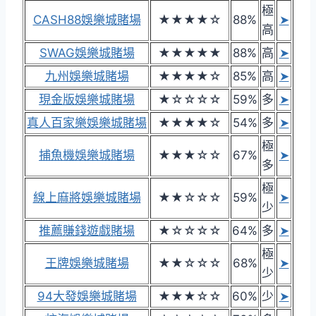
極
CASH88娛樂城賭場
★★★★☆
88%
➤
高
SWAG娛樂城賭場
★★★★★
88%
高
➤
九州娛樂城賭場
★★★★☆
85%
高
➤
現金版娛樂城賭場
★☆☆☆☆
59%
多
➤
真人百家樂娛樂城賭場
★★★★☆
54%
多
➤
極
捕魚機娛樂城賭場
★★★☆☆
67%
➤
多
極
線上麻將娛樂城賭場
★★☆☆☆
59%
➤
少
推薦賺錢遊戲賭場
★☆☆☆☆
64%
多
➤
極
王牌娛樂城賭場
★★☆☆☆
68%
➤
少
94大發娛樂城賭場
★★★☆☆
60%
少
➤