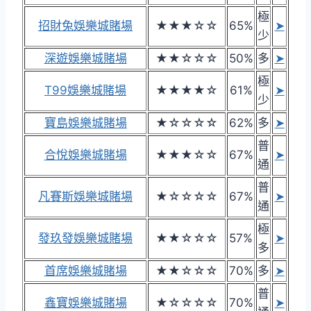
極
招財兔娛樂城賭場
★★★☆☆
65%
➤
少
深遊娛樂城賭場
★★☆☆☆
50%
多
➤
極
T99娛樂城賭場
★★★★☆
61%
➤
少
寶島娛樂城賭場
★☆☆☆☆
62%
多
➤
普
合悅娛樂城賭場
★★★☆☆
67%
➤
通
普
凡賽斯娛樂城賭場
★☆☆☆☆
67%
➤
通
極
發玖發娛樂城賭場
★★☆☆☆
57%
➤
多
首席娛樂城賭場
★★☆☆☆
70%
多
➤
普
鑫寶娛樂城賭場
★☆☆☆☆
70%
➤