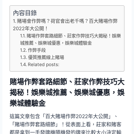
內容目錄
賭場會作弊嗎？荷官會出老千嗎？百大賭場作弊
2022年大公開！
賭場作弊套路細節、莊家作弊技巧大揭秘！娛樂
城推薦、娛樂城優惠，娛樂城體驗金
作弊手段
優質推薦線上賭場
Related posts:
賭場作弊套路細節、莊家作弊技巧大
揭秘！娛樂城推薦、娛樂城優惠，娛
樂城體驗金
這篇文章包含「百大賭場作弊2022年大公開」、
「賭場作弊套路細節」！從表面上看，莊家和賭客
都是拿到一手發牌機隨機發的牌來比較大小決定輸