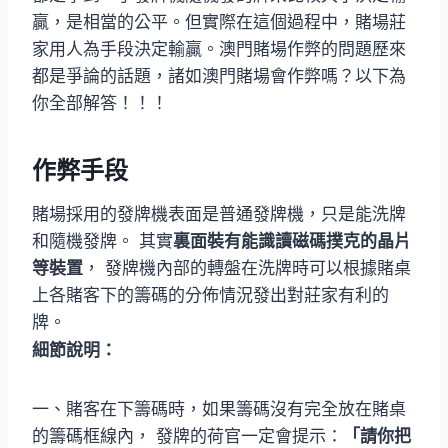
贏，是相當的公平。但實際在這個過程中，賭場莊
家用人為手段決定輸贏。澳門賭場作弊的問題歷來
都是爭論的話題，諸如澳門賭場會作弊嗎？以下為
你全部解答！！！
作弊手段
賭場採用的發牌機表面是普通發牌機，只是能洗牌
和隨機發牌。 其實
裏面裝有能識讀磁碼撲克的晶片
等裝置
， 發牌機內部的轉盤在洗牌時可以根據賭桌
上各賭客下的籌碼的分佈情況發出對莊家有利的
牌。
細節說明：
一、賭客在下籌碼時，如果籌碼沒有完全放在賭桌
的籌碼框線內， 發牌的荷官一定會提示：
「請你把