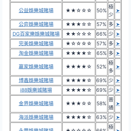
極
公益娛樂城賭場
★★☆☆☆
50%
➤
少
公弈娛樂城賭場
★★★☆☆
57%
多
➤
DG百家樂娛樂城賭場
★★☆☆☆
66%
少
➤
完美娛樂城賭場
★☆☆☆☆
57%
多
➤
淘金娛樂城賭場
★★★★☆
65%
多
➤
極
贏家娛樂城賭場
★★★★☆
52%
➤
多
博鑫娛樂城賭場
★★★★☆
69%
少
➤
i88娛樂城賭場
★★★★☆
69%
少
➤
普
金界娛樂城賭場
★★★☆☆
58%
➤
通
海派娛樂城賭場
★★★★☆
63%
少
➤
極
永豐娛樂城賭場
★☆☆☆☆
66%
➤