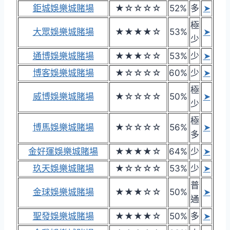
鉅城娛樂城賭場
★☆☆☆☆
52%
多
➤
極
大眾娛樂城賭場
★★★★☆
53%
➤
少
通博娛樂城賭場
★★★☆☆
53%
少
➤
博客娛樂城賭場
★☆☆☆☆
60%
少
➤
極
威博娛樂城賭場
★☆☆☆☆
50%
➤
少
極
博馬娛樂城賭場
★☆☆☆☆
56%
➤
多
金好運娛樂城賭場
★★★★☆
64%
少
➤
玖天娛樂城賭場
★☆☆☆☆
53%
少
➤
普
金球娛樂城賭場
★★★☆☆
50%
➤
通
聖發娛樂城賭場
★★★★☆
50%
多
➤