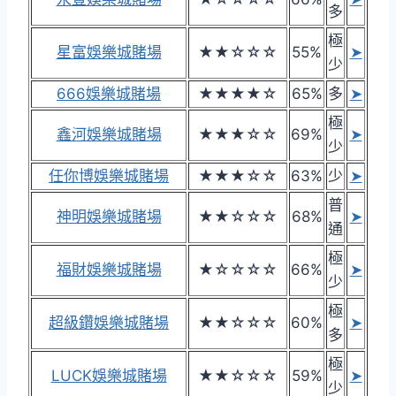
多
極
星富娛樂城賭場
★★☆☆☆
55%
➤
少
666娛樂城賭場
★★★★☆
65%
多
➤
極
鑫河娛樂城賭場
★★★☆☆
69%
➤
少
任你博娛樂城賭場
★★★☆☆
63%
少
➤
普
神明娛樂城賭場
★★☆☆☆
68%
➤
通
極
福財娛樂城賭場
★☆☆☆☆
66%
➤
少
極
超級鑽娛樂城賭場
★★☆☆☆
60%
➤
多
極
LUCK娛樂城賭場
★★☆☆☆
59%
➤
少