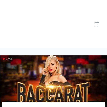
Skip
to
content