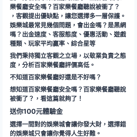
樂餐廳安全嗎？百家樂餐廳聽說被衝了？
，客觀提出優缺點，讓您選擇多一層保護。
娛樂城最常見幾個問題，會出金嗎？是黑網
嗎？出金速度、客服態度、優惠活動、遊戲
種類、玩家平均贏率、綜合星等
我們秉持獨立客觀之立場，以敬業負責之態
度，分析百家樂餐廳評價高低。
不知道百家樂餐廳好還是不好嗎？
想知道百家樂餐廳安全嗎？百家樂餐廳聽說
被衝了？，看這篇就夠了！
送你100元體驗金
選擇一間對的娛樂城會讓你發大財，選擇錯
的娛樂城只會讓你覺得人生好難。