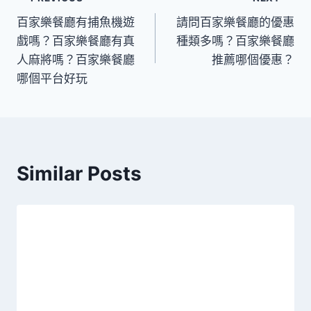
文
百家樂餐廳有捕魚機遊
請問百家樂餐廳的優惠
章
戲嗎？百家樂餐廳有真
種類多嗎？百家樂餐廳
導
人麻將嗎？百家樂餐廳
推薦哪個優惠？
哪個平台好玩
覽
Similar Posts