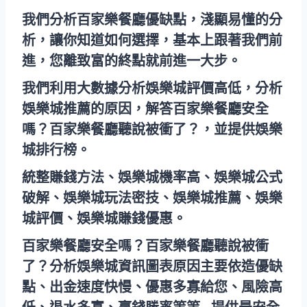
我們分析百家樂餐廳優缺點，淺顯易懂的分
析，讓你知道如何選擇，基本上跟著我們前
進，您離致富的終點就前進一大步。
我們利用大數據分析娛樂城評價高低，分析
娛樂城推薦的原因，解答百家樂餐廳安全
嗎？百家樂餐廳聽說被衝了？，並提供娛樂
城排行榜。
統整賺錢方法、娛樂城機率高、娛樂城公式
破解、娛樂城玩法密技、娛樂城推薦、娛樂
城評價、娛樂城賺錢優惠。
百家樂餐廳安全嗎？百家樂餐廳聽說被衝
了？分析娛樂城資訊圖表原因主要依造優缺
點、出金速度快慢、優惠多寡給您、風險高