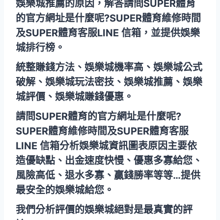
娛樂城推薦的原因，解答請問SUPER體育
的官方網址是什麼呢?SUPER體育維修時間
及SUPER體育客服LINE 信箱，並提供娛樂
城排行榜。
統整賺錢方法、娛樂城機率高、娛樂城公式
破解、娛樂城玩法密技、娛樂城推薦、娛樂
城評價、娛樂城賺錢優惠。
請問SUPER體育的官方網址是什麼呢?
SUPER體育維修時間及SUPER體育客服
LINE 信箱分析娛樂城資訊圖表原因主要依
造優缺點、出金速度快慢、優惠多寡給您、
風險高低、退水多寡、贏錢勝率等等…提供
最安全的娛樂城給您。
我們分析評價的娛樂城絕對是最真實的評