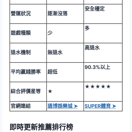
安全穩定
營運狀況
逐漸沒落
多
遊戲種類
少
高退水
退水機制
無退水
90.3%以上
平均贏錢勝率
超低
★★★★★
綜合評價星等
★
官網連結
通博娛樂城 ➤
SUPER體育 ➤
即時更新推薦排行榜