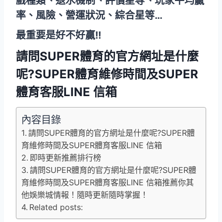
戲種類、退水機制、評價星等、玩家平均贏
率、風險、營運狀況、綜合星等…
最重要是好不好贏!!
請問SUPER體育的官方網址是什麼
呢?SUPER體育維修時間及SUPER
體育客服LINE 信箱
內容目錄
請問SUPER體育的官方網址是什麼呢?SUPER體
育維修時間及SUPER體育客服LINE 信箱
即時更新推薦排行榜
請問SUPER體育的官方網址是什麼呢?SUPER體
育維修時間及SUPER體育客服LINE 信箱推薦你其
他娛樂城情報！隨時更新隨時掌握！
Related posts: