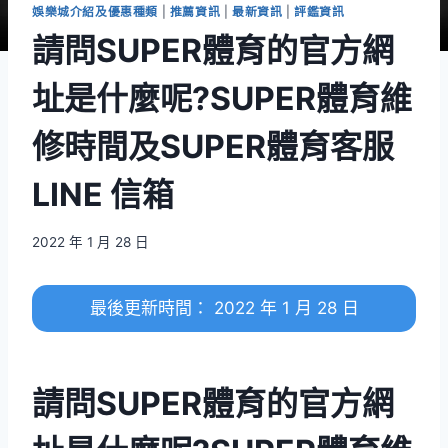
娛樂城介紹及優惠種類
|
推薦資訊
|
最新資訊
|
評鑑資訊
請問SUPER體育的官方網
址是什麼呢?SUPER體育維
修時間及SUPER體育客服
LINE 信箱
By
2022 年 1 月 28 日
台
灣
博
最後更新時間： 2022 年 1 月 28 日
弈
評
鑑
網
請問SUPER體育的官方網