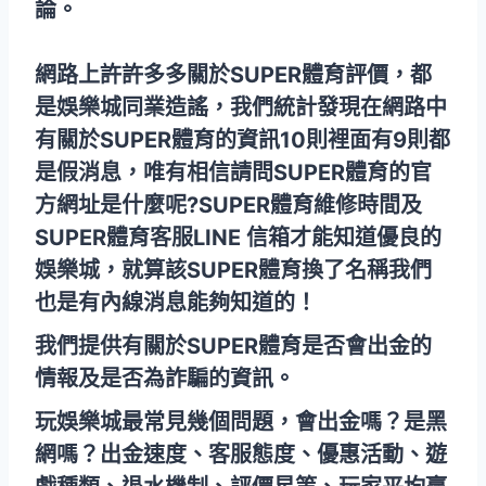
論。
網路上許許多多關於SUPER體育評價，都
是娛樂城同業造謠，我們統計發現在網路中
有關於SUPER體育的資訊10則裡面有9則都
是假消息，唯有相信請問SUPER體育的官
方網址是什麼呢?SUPER體育維修時間及
SUPER體育客服LINE 信箱才能知道優良的
娛樂城，就算該SUPER體育換了名稱我們
也是有內線消息能夠知道的！
我們提供有關於SUPER體育是否會出金的
情報及是否為詐騙的資訊。
玩娛樂城最常見幾個問題，會出金嗎？是黑
網嗎？出金速度、客服態度、優惠活動、遊