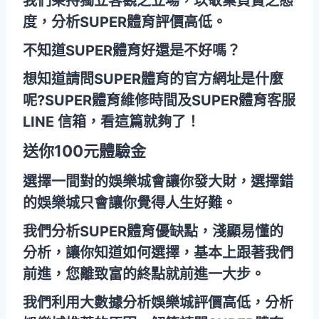
我們秉持獨立客觀之立場，以敬業負責之態
度，分析SUPER體育評價高低。
不知道SUPER體育好還是不好嗎？
想知道請問SUPER體育的官方網址是什麼
呢?SUPER體育維修時間及SUPER體育客服
LINE 信箱，看這篇就夠了！
送你100元體驗金
選擇一間對的娛樂城會讓你發大財，選擇錯
的娛樂城只會讓你覺得人生好難。
我們分析SUPER體育優缺點，淺顯易懂的
分析，讓你知道如何選擇，基本上跟著我們
前進，您離致富的終點就前進一大步。
我們利用大數據分析娛樂城評價高低，分析