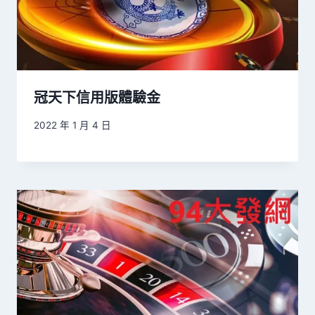
冠天下信用版體驗金
By
2022 年 1 月 4 日
台
灣
博
弈
評
鑑
網