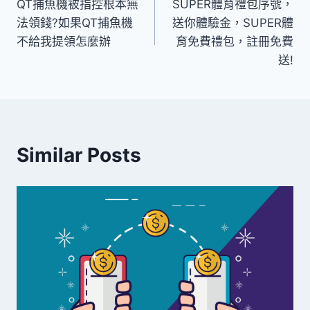
QT捕魚機被指控根本無
SUPER體育禮包序號，
章
法領錢?如果QT捕魚機
送你體驗金，SUPER體
導
不給我提領怎麼辦
育免費禮包，註冊免費
送!
覽
Similar Posts