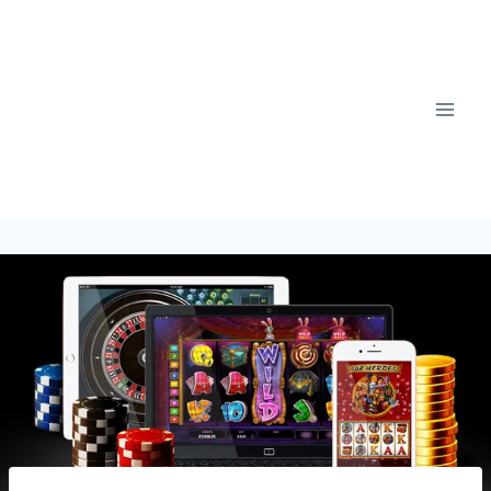
Skip
to
content