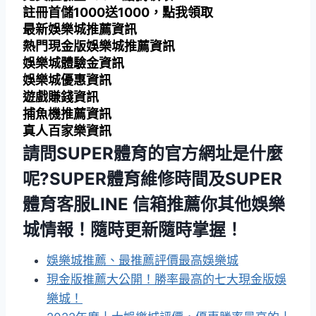
註冊首儲1000送1000，點我領取
最新娛樂城推薦資訊
熱門現金版娛樂城推薦資訊
娛樂城體驗金資訊
娛樂城優惠資訊
遊戲賺錢資訊
捕魚機推薦資訊
真人百家樂資訊
請問SUPER體育的官方網址是什麼
呢?SUPER體育維修時間及SUPER
體育客服LINE 信箱推薦你其他娛樂
城情報！隨時更新隨時掌握！
娛樂城推薦、最推薦評價最高娛樂城
現金版推薦大公開！勝率最高的七大現金版娛
樂城！