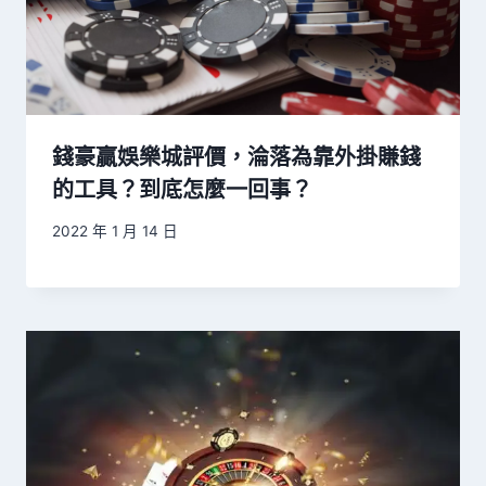
錢豪贏娛樂城評價，淪落為靠外掛賺錢
的工具？到底怎麼一回事？
By
2022 年 1 月 14 日
台
灣
博
弈
評
鑑
網