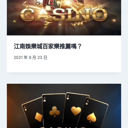
江南娛樂城百家樂推薦嗎？
By
2021 年 9 月 23 日
台
灣
博
弈
評
鑑
網