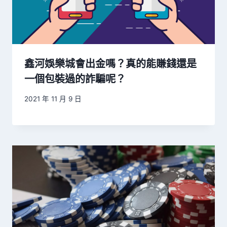
鑫河娛樂城會出金嗎？真的能賺錢還是
一個包裝過的詐騙呢？
By
2021 年 11 月 9 日
台
灣
博
弈
評
鑑
網