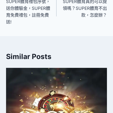
SUPER體育禮包序號，
SUPER體育真的可以提
章
送你體驗金，SUPER體
領嗎？SUPER體育不出
導
育免費禮包，註冊免費
款，怎麼辦？
送!
覽
Similar Posts