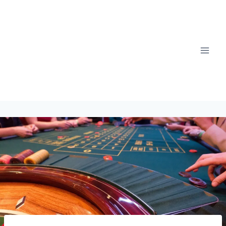
Skip
to
content