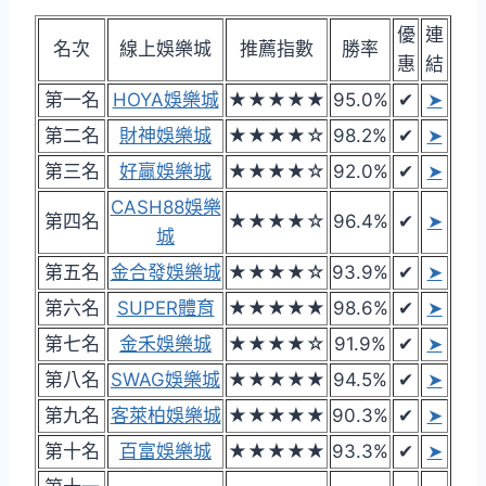
優
連
名次
線上娛樂城
推薦指數
勝率
惠
結
第一名
HOYA娛樂城
★★★★★
95.0%
✔
➤
第二名
財神娛樂城
★★★★☆
98.2%
✔
➤
第三名
好贏娛樂城
★★★★☆
92.0%
✔
➤
CASH88娛樂
第四名
★★★★☆
96.4%
✔
➤
城
第五名
金合發娛樂城
★★★★☆
93.9%
✔
➤
第六名
SUPER體育
★★★★★
98.6%
✔
➤
第七名
金禾娛樂城
★★★★☆
91.9%
✔
➤
第八名
SWAG娛樂城
★★★★★
94.5%
✔
➤
第九名
客萊柏娛樂城
★★★★★
90.3%
✔
➤
第十名
百富娛樂城
★★★★★
93.3%
✔
➤