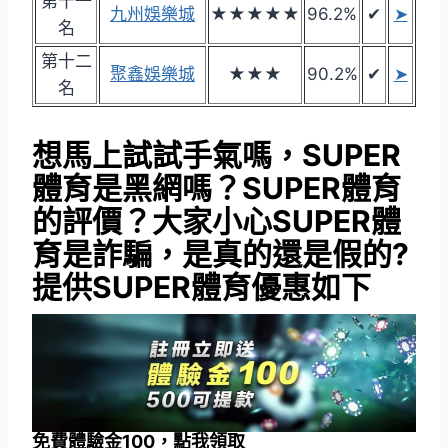
第十一
九州娛樂城
★★★★★
96.2%
✔
➤
名
第十二
聚鑫娛樂城
★★★
90.2%
✔
➤
名
想馬上試試手氣嗎，SUPER
體育是黑網嗎？SUPER體育
的評價？大家小心SUPER體
育是詐騙，是真的還是假的?
提供SUPER體育優惠如下
免費體驗金100，點我領取