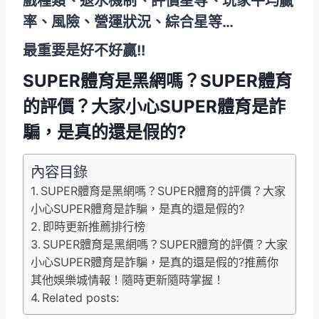
戲種類、退水機制、評價星等、玩家平均贏
率、風險、營運狀況、綜合星等…
最重要是好不好贏!!
SUPER體育是黑網嗎？SUPER體育
的評價？大家小心SUPER體育是詐
騙，是真的還是假的?
內容目錄
SUPER體育是黑網嗎？SUPER體育的評價？大家
小心SUPER體育是詐騙，是真的還是假的?
即時更新推薦排行榜
SUPER體育是黑網嗎？SUPER體育的評價？大家
小心SUPER體育是詐騙，是真的還是假的?推薦你
其他娛樂城情報！隨時更新隨時掌握！
Related posts: