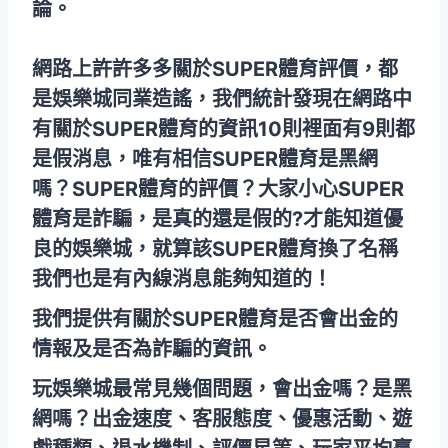
論。
網路上許許多多關於SUPER體育評價，都
是娛樂城同業造謠，我們統計發現在網路中
有關於SUPER體育的資訊10則裡面有9則都
是假消息，唯有相信SUPER體育是黑網
嗎？SUPER體育的評價？大家小心SUPER
體育是詐騙，是真的還是假的?才能知道優
良的娛樂城，就算該SUPER體育換了名稱
我們也是有內線消息能夠知道的！
我們提供有關於SUPER體育是否會出金的
情報及是否為詐騙的資訊。
玩娛樂城最常見幾個問題，會出金嗎？是黑
網嗎？出金速度、客服態度、優惠活動、遊