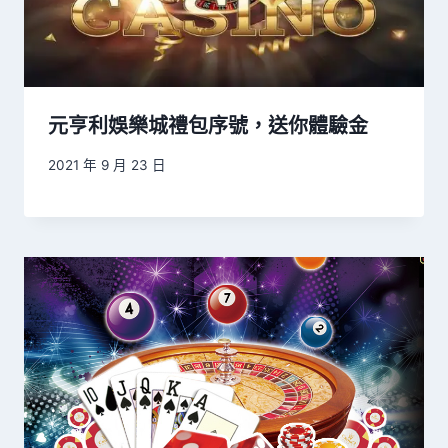
元亨利娛樂城禮包序號，送你體驗金
By
2021 年 9 月 23 日
台
灣
博
弈
評
鑑
網