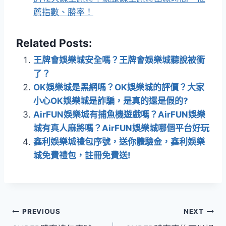
薦指數、勝率！
Related Posts:
王牌會娛樂城安全嗎？王牌會娛樂城聽說被衝
了？
OK娛樂城是黑網嗎？OK娛樂城的評價？大家
小心OK娛樂城是詐騙，是真的還是假的?
AirFUN娛樂城有捕魚機遊戲嗎？AirFUN娛樂
城有真人麻將嗎？AirFUN娛樂城哪個平台好玩
鑫利娛樂城禮包序號，送你體驗金，鑫利娛樂
城免費禮包，註冊免費送!
文
PREVIOUS
NEXT