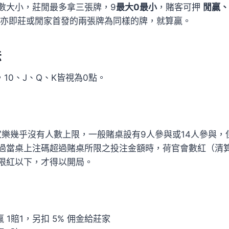
數大小，莊閒最多拿三張牌，9
最大0最小
，賭客可押
閒贏、
」亦即莊或閒家首發的兩張牌為同樣的牌，就算贏。
法
，10、J、Q、K皆視為0點。
家樂幾乎沒有人數上限，一般賭桌設有9人參與或14人參與，
過當桌上注碼超過賭桌所限之投注金額時，荷官會數紅（清
限紅以下，才得以開局。
贏 1賠1，另扣 5% 佣金給莊家