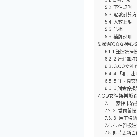
下注規則
點數計算方
人數上限
賠率
補牌規則
破解CQ女神娛
1.謹慎選擇
2.連莊加
3.CQ女
4.「和」
5.莊、閒
6.賭金停
CQ女神娛樂城
1. 蒙特卡
2. 愛爾蘭
3. 馬丁格
4. 柏雅投
即時更新百