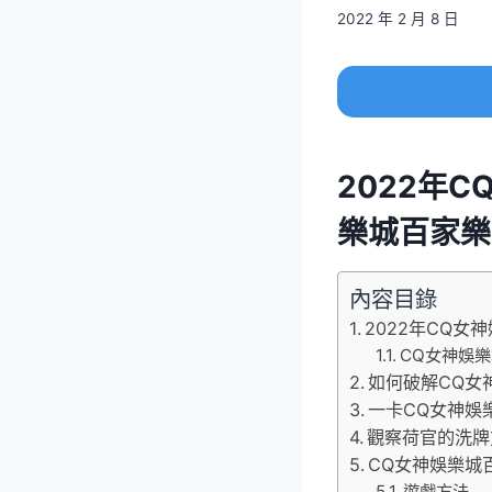
By
2022 年 2 月 8 日
台
灣
博
弈
評
鑑
2022年
網
樂城百家樂
內容目錄
2022年CQ
CQ女神娛
如何破解CQ女
一卡CQ女神娛
觀察荷官的洗牌
CQ女神娛樂城
遊戲方法