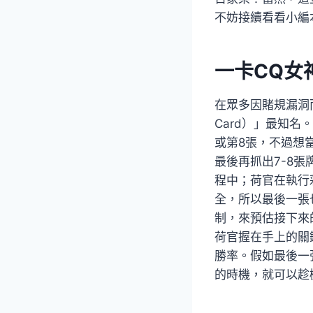
不妨接續看看小編
一卡CQ女
在眾多因賭規漏洞而
Card）」最知
或第8張，不過想
最後再抓出7-8
程中；荷官在執行
全，所以最後一張
制，來預估接下來
荷官握在手上的關
勝率。假如最後一
的時機，就可以趁