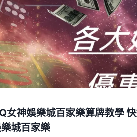
年CQ女神娛樂城百家樂算牌教學 
娛樂城百家樂