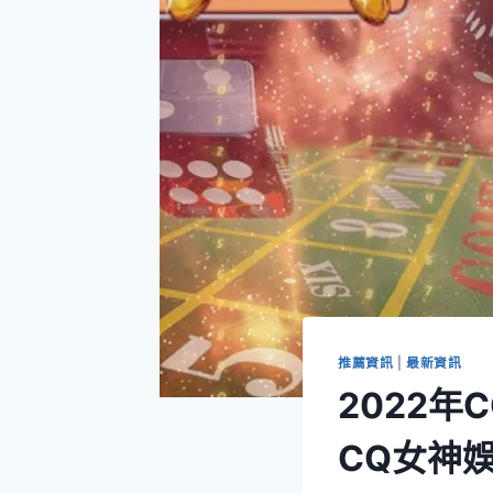
推薦資訊
|
最新資訊
2022
CQ女神