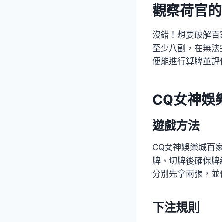
觀察荷官的
沒錯！想要破解百
至少八副，在無法
便能進行算牌並評
CQ女神娛
遊戲方法
CQ女神娛樂城百
牌、切牌後確保牌
分別先拿兩張，並
下注規則