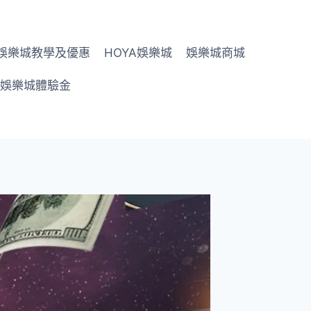
娛樂城教學及優惠
HOYA娛樂城
娛樂城商城
娛樂城體驗金