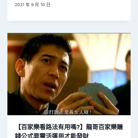
By
2021 年 9 月 10 日
台
灣
博
弈
評
鑑
網
【百家樂看路法有用嗎?】龍哥百家樂賺
錢公式要靈活運用才能發財