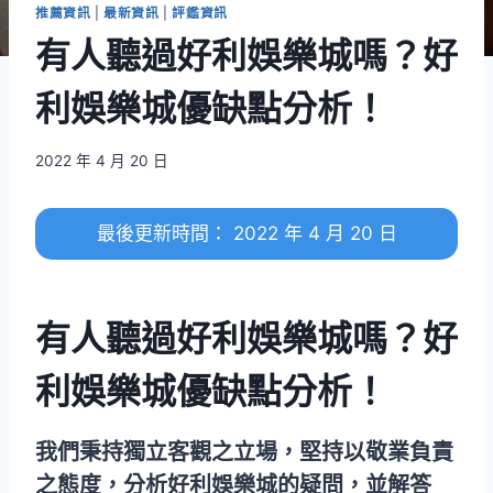
推薦資訊
|
最新資訊
|
評鑑資訊
有人聽過好利娛樂城嗎？好
利娛樂城優缺點分析！
By
2022 年 4 月 20 日
台
灣
博
最後更新時間： 2022 年 4 月 20 日
弈
評
鑑
網
有人聽過好利娛樂城嗎？好
利娛樂城優缺點分析！
我們秉持獨立客觀之立場，堅持以敬業負責
之態度，分析好利娛樂城的疑問，並解答