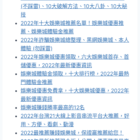
(不踩雷)、10大破解方法、10大八卦、10大秘
技
2022年十大娛樂城推薦名單！娛樂城優惠推
薦、娛樂城體驗金推薦
2022年詐騙娛樂城總整理、黑網娛樂城、本人
體驗 (勿踩雷)
2022年娛樂城優惠領取，六大娛樂城首存、首
儲優惠，2022年最新優惠資訊
娛樂城體驗金領取，十大排行榜，2022年最熱
門體驗金推薦
娛樂城優惠免費拿，十大娛樂城優惠，2022年
最新優惠資訊
娛樂城賺錢勝率最高的12名
2022年台灣21大線上影音串流平台大推薦，好
用、方便、看劇、動漫
2022最推薦賺錢娛樂城，保證贏推薦給您！