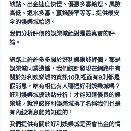
缺點、出金速度快慢、優惠多寡給您、風險
高低、退水多寡、贏錢勝率等等…提供最安
全的娛樂城給您。
我們分析評價的娛樂城絕對是最真實的評
論。
網路上許許多多關於好利娛樂城評價，都是
娛樂城同業造謠，我們統計發現在網路中有
關於好利娛樂城的資訊10則裡面有9則都是
假消息，唯有相信有人聽過好利娛樂城嗎？
好利娛樂城優缺點分析！才能知道優良的娛
樂城，就算該好利娛樂城換了名稱我們也是
有內線消息能夠知道的！
我們提供有關於好利娛樂城是否會出金的情