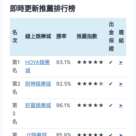
即時更新推薦排行榜
出
名
金
連
線上娛樂城
勝率
推薦指數
次
保
結
證
第1
HOYA娛樂
93.1%
★★★★★
✔
➤
名
城
第2
財神娛樂城
92.5%
★★★★☆
✔
➤
名
第
好贏娛樂城
96.1%
★★★★★
✔
➤
3
名
第
JY娛樂城
85.9%
★★★★★
✔
➤