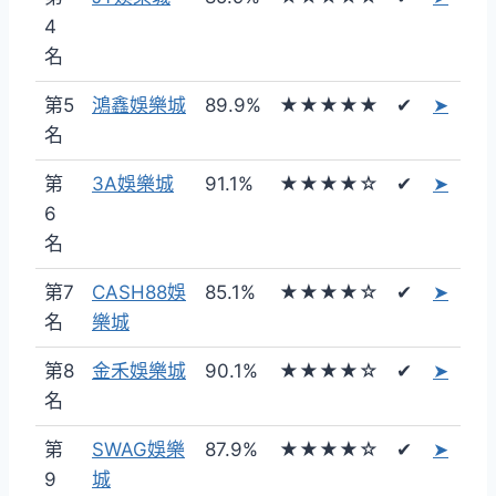
4
名
第5
鴻鑫娛樂城
89.9%
★★★★★
✔
➤
名
第
3A娛樂城
91.1%
★★★★☆
✔
➤
6
名
第7
CASH88娛
85.1%
★★★★☆
✔
➤
名
樂城
第8
金禾娛樂城
90.1%
★★★★☆
✔
➤
名
第
SWAG娛樂
87.9%
★★★★☆
✔
➤
9
城