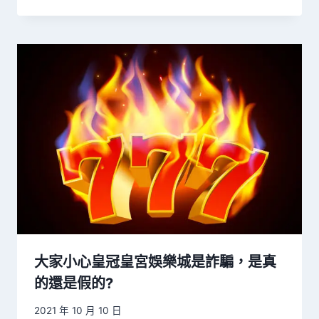
灣
博
弈
評
鑑
網
大家小心皇冠皇宮娛樂城是詐騙，是真
的還是假的?
By
2021 年 10 月 10 日