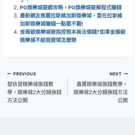
PG娛樂城遊戲攻略，PG娛樂城破解程式賺錢
最新網友推薦拉斯維加斯娛樂城，要在拉斯維
加斯娛樂城賺錢一點都不難!
金猴爺娛樂城被指控根本無法領錢?如果金猴爺
娛樂城不給我提領怎麼辦
文
PREVIOUS
NEXT
發玖發娛樂城換錢教
鑫寶娛樂城換錢教學，
章
學，娛樂城2大分類換錢
娛樂城2大分類換錢方法
導
方法公開
公開
覽