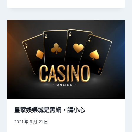
灣
博
弈
評
鑑
網
皇家娛樂城是黑網，請小心
By
2021 年 9 月 21 日
台