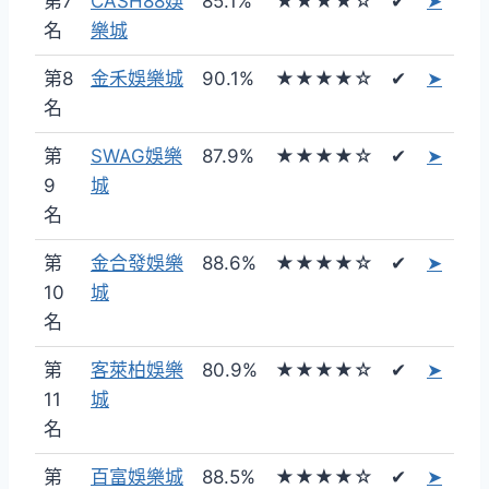
第7
CASH88娛
85.1%
★★★★☆
✔
➤
名
樂城
第8
金禾娛樂城
90.1%
★★★★☆
✔
➤
名
第
SWAG娛樂
87.9%
★★★★☆
✔
➤
9
城
名
第
金合發娛樂
88.6%
★★★★☆
✔
➤
10
城
名
第
客萊柏娛樂
80.9%
★★★★☆
✔
➤
11
城
名
第
百富娛樂城
88.5%
★★★★☆
✔
➤