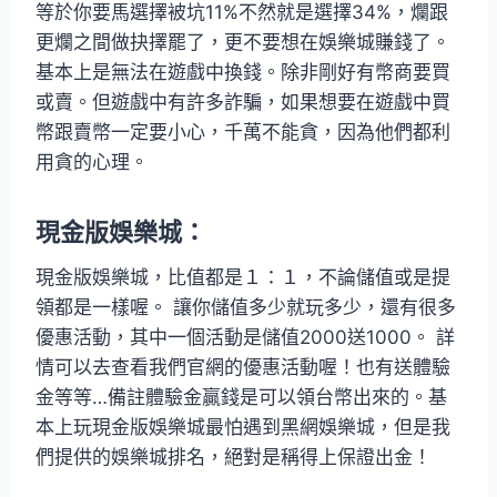
等於你要馬選擇被坑11%不然就是選擇34%，爛跟
更爛之間做抉擇罷了，更不要想在娛樂城賺錢了。
基本上是無法在遊戲中換錢。除非剛好有幣商要買
或賣。但遊戲中有許多詐騙，如果想要在遊戲中買
幣跟賣幣一定要小心，千萬不能貪，因為他們都利
用貪的心理。
現金版娛樂城：
現金版娛樂城，比值都是１：１，不論儲值或是提
領都是一樣喔。 讓你儲值多少就玩多少，還有很多
優惠活動，其中一個活動是儲值2000送1000。 詳
情可以去查看我們官網的優惠活動喔！也有送體驗
金等等…備註體驗金贏錢是可以領台幣出來的。基
本上玩現金版娛樂城最怕遇到黑網娛樂城，但是我
們提供的娛樂城排名，絕對是稱得上保證出金！