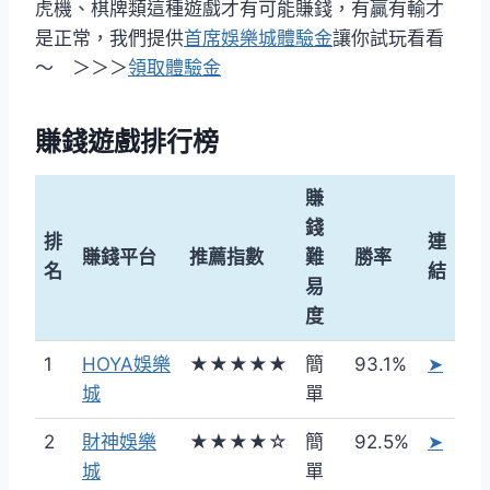
虎機、棋牌類這種遊戲才有可能賺錢，有贏有輸才
是正常，我們提供
首席娛樂城體驗金
讓你試玩看看
～ ＞＞＞
領取體驗金
賺錢遊戲排行榜
賺
錢
排
連
賺錢平台
推薦指數
難
勝率
名
結
易
度
1
HOYA娛樂
★★★★★
簡
93.1%
➤
城
單
2
財神娛樂
★★★★☆
簡
92.5%
➤
城
單