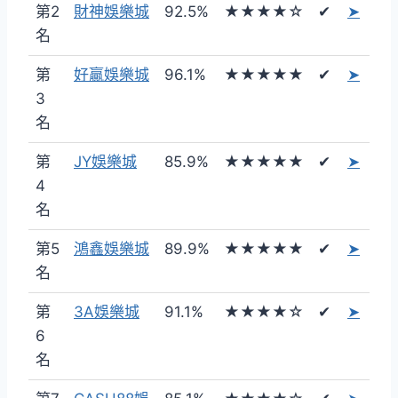
第2
財神娛樂城
92.5%
★★★★☆
✔
➤
名
第
好贏娛樂城
96.1%
★★★★★
✔
➤
3
名
第
JY娛樂城
85.9%
★★★★★
✔
➤
4
名
第5
鴻鑫娛樂城
89.9%
★★★★★
✔
➤
名
第
3A娛樂城
91.1%
★★★★☆
✔
➤
6
名