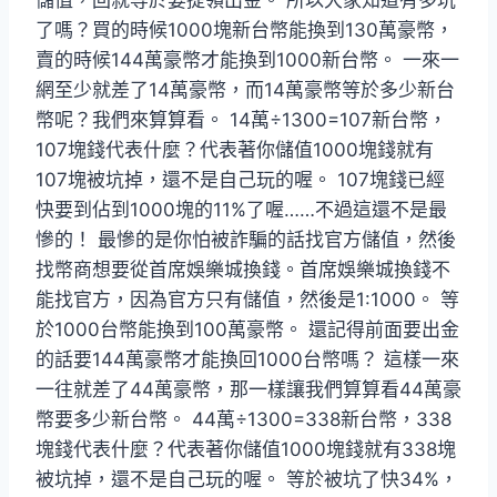
儲值，回就等於要提領出金。 所以大家知道有多坑
了嗎？買的時候1000塊新台幣能換到130萬豪幣，
賣的時候144萬豪幣才能換到1000新台幣。 一來一
網至少就差了14萬豪幣，而14萬豪幣等於多少新台
幣呢？我們來算算看。 14萬÷1300=107新台幣，
107塊錢代表什麼？代表著你儲值1000塊錢就有
107塊被坑掉，還不是自己玩的喔。 107塊錢已經
快要到佔到1000塊的11%了喔……不過這還不是最
慘的！ 最慘的是你怕被詐騙的話找官方儲值，然後
找幣商想要從首席娛樂城換錢。首席娛樂城換錢不
能找官方，因為官方只有儲值，然後是1:1000。 等
於1000台幣能換到100萬豪幣。 還記得前面要出金
的話要144萬豪幣才能換回1000台幣嗎？ 這樣一來
一往就差了44萬豪幣，那一樣讓我們算算看44萬豪
幣要多少新台幣。 44萬÷1300=338新台幣，338
塊錢代表什麼？代表著你儲值1000塊錢就有338塊
被坑掉，還不是自己玩的喔。 等於被坑了快34%，