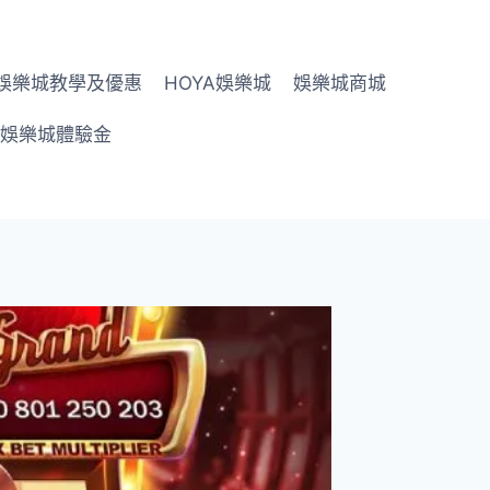
娛樂城教學及優惠
HOYA娛樂城
娛樂城商城
娛樂城體驗金