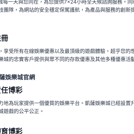
樂城每一天與您同在，為您提供7×24小時全天候諮詢服務。
技團隊，為網站的安全穩定保駕護航，為產品與服務的創新
註冊
，享受所有在線娛樂優惠以及最頂級的遊戲體驗，超乎您的想​
樂城的忠實客戶提供與眾不同的存款優惠及其他多種優惠活
薩娛樂城官網
責任博彩
力地為玩家提供一個優質的娛樂平台。凱薩娛樂城已經設置
城遊戲的公平公正。
體育博彩