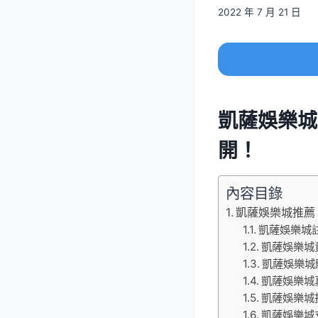
By
2022 年 7 月 21 日
台
灣
博
弈
評
鑑
凱薩娛樂城
網
開！
內容目錄
凱薩娛樂城推薦
凱薩娛樂城
凱薩娛樂城
凱薩娛樂城
凱薩娛樂城
凱薩娛樂城
凱薩娛樂城