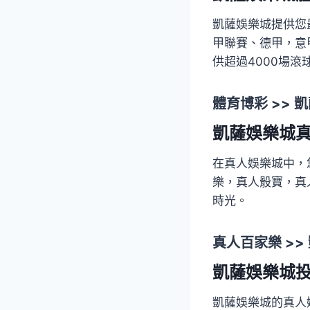
凱薩娛樂城提供您
甲聯賽、德甲，意甲
供超過4000場
體育博彩 >>
凱
凱薩娛樂城
在真人娛樂城中，
樂，真人骰寶，真
時光。
真人百家樂 >>
凱薩娛樂城
凱薩娛樂城的真人