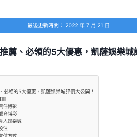
最後更新時間： 2022 年 7 月 21 日
推薦、必領的5大優惠，凱薩娛樂城
、必領的5大優惠，凱薩娛樂城評價大公開！
註冊
責任博彩
體育博彩
真人娛樂城
投注
支付方式