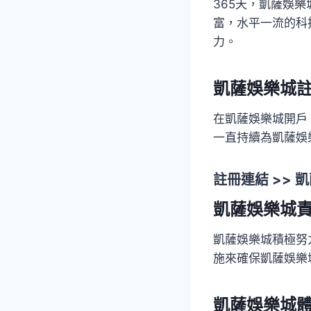
365天，凱薩娛
富，水平一流的科
力。
凱薩娛樂城
在凱薩娛樂城開戶
一直持續為凱薩娛
註冊連結 >>
凱
凱薩娛樂城
凱薩娛樂城積極努
施來確保凱薩娛樂
凱薩娛樂城