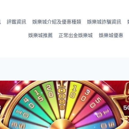
訊
評鑑資訊
娛樂城介紹及優惠種類
娛樂城詐騙資訊
娛樂城推薦
正常出金娛樂城
娛樂城優惠