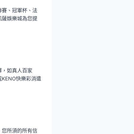
聯賽、冠軍杯、法
月凱薩娛樂城為您提
擇，如真人百家
KENO快樂彩消遣
。您所須的所有信