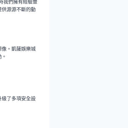
同時我們擁有經驗豐
提供源源不斷的動
​像。凱薩娛樂城
動。
升級了多項安全設