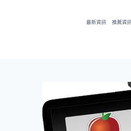
Skip
to
content
最新資訊
推薦資