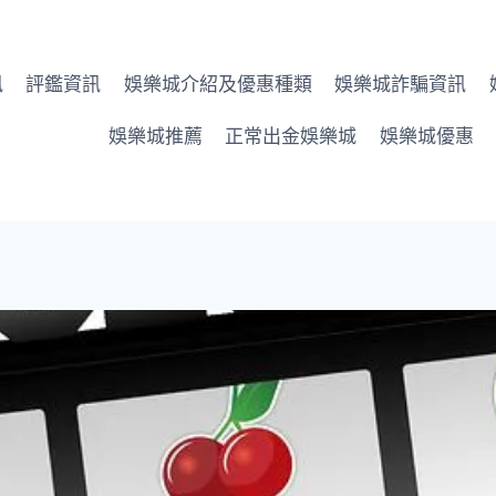
訊
評鑑資訊
娛樂城介紹及優惠種類
娛樂城詐騙資訊
娛樂城推薦
正常出金娛樂城
娛樂城優惠