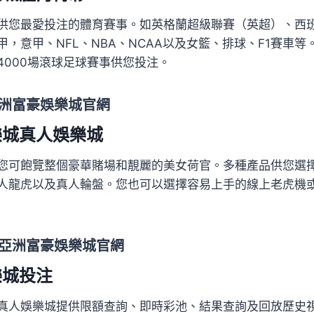
供您最愛投注的體育賽事。如英格蘭超級聯賽（英超）、西
，意甲、NFL、NBA、NCAA以及女籃、排球、F1賽車
4000場滾球足球賽事供您投注。
洲富豪娛樂城官網
樂城真人娛樂城
您可飽覽整個豪華賭場和靚麗的美女荷官。多種產品供您選
人龍虎以及真人輪盤。您也可以選擇容易上手的線上老虎機或
亞洲富豪娛樂城官網
樂城投注
真人娛樂城提供限額查詢、即時彩池、結果查詢及回放歷史