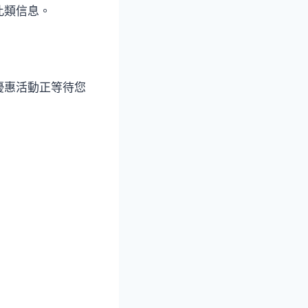
此類信息。
優惠活動正等待您