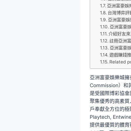
亞洲富豪娛
台灣博弈評
亞洲富豪娛樂
亞洲富豪娛
介紹好友來
註冊亞洲富
亞洲富豪娛
遊戲賺錢
Related p
亞洲富豪娛樂城擁有
Commissio
是受國際博彩協會
聚集優秀的高素質
戶奉獻全方位的極
Playtech, Ent
提供最優質的體育