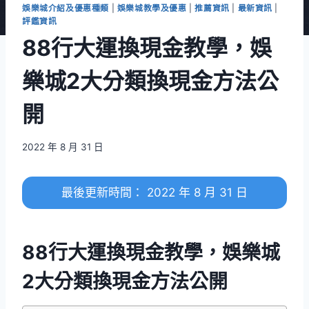
娛樂城介紹及優惠種類
|
娛樂城教學及優惠
|
推薦資訊
|
最新資訊
|
評鑑資訊
88行大運換現金教學，娛
樂城2大分類換現金方法公
開
By
2022 年 8 月 31 日
台
灣
博
最後更新時間： 2022 年 8 月 31 日
弈
評
鑑
88行大運換現金教學，娛樂城
網
2大分類換現金方法公開