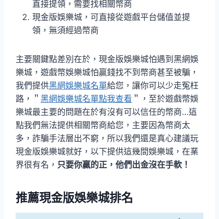
直接提領，需要找相關幣商
現金版娛樂城，可直接從遊戲平台儲值並提
領，無須經過幣商
主要關鍵點差別在於，現金版娛樂城怕遇到黑網娛
樂城，遊戲幣娛樂城怕贏錢找不到幣商甚至被騙，
我們提供
黑網娛樂城名單
給您，讓你可以少走冤枉
路，＂
黑網娛樂城名單點我查看
＂，至於遊戲幣娛
樂城最主要的問題在於有沒有可以信任的幣商…這
點我們無法提供相關幣商給您，主要因為幣商太
多，詐騙手法層出不窮，所以我們還是真心建議玩
現金版娛樂城就好，以下提供這幾間娛樂城，在業
界很有名，
只要你贏的正，他們出金沒在手軟！
推薦現金版娛樂城排名