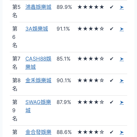
第5
鴻鑫娛樂城
89.9%
★★★★★
✔
➤
名
第
3A娛樂城
91.1%
★★★★☆
✔
➤
6
名
第7
CASH88娛
85.1%
★★★★☆
✔
➤
名
樂城
第8
金禾娛樂城
90.1%
★★★★☆
✔
➤
名
第
SWAG娛樂
87.9%
★★★★☆
✔
➤
9
城
名
第
金合發娛樂
88.6%
★★★★☆
✔
➤