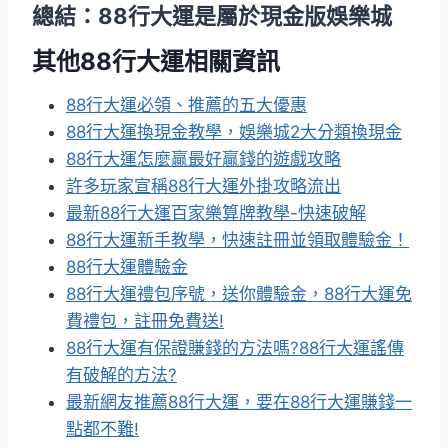
總結：88行大運是屬於現金版娛樂城
其他88行大運相關資訊
88行大運必領、推薦的五大優惠
88行大運換現金教學，娛樂城2大分類換現金
88行大運怎麼贏最好贏錢的遊戲攻略
許多玩家宣稱88行大運外掛攻略流出
最新88行大運百家樂算牌教學-快速破解
88行大運新手教學，快速註冊並領取體驗金！
88行大運體驗金
88行大運禮包序號，送你體驗金，88行大運免
費禮包，註冊免費送!
88行大運有保證賺錢的方法嗎?88行大運謠傳
有破解的方法?
最新網友推薦88行大運，要在88行大運賺錢一
點都不難!