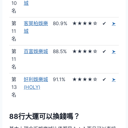
10
城
名
第
客萊柏娛樂
80.9%
★★★★☆
✔
➤
11
城
名
第
百富娛樂城
88.5%
★★★★☆
✔
➤
11
名
第
好利娛樂城
91.1%
★★★★☆
✔
➤
13
(HOLY)
名
88行大運可以換錢嗎？