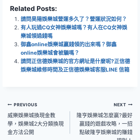
Related Posts:
請問昊陽娛樂城營運多久了？營運狀況如何？
有人玩過CQ女神娛樂城嗎？有人在CQ女神娛
樂城領過錢嗎
御鑫online娛樂城贏錢領的出來嗎？御鑫
online娛樂城會被騙嗎？
請問正信德娛樂城的官方網址是什麼呢?正信德
娛樂城維修時間及正信德娛樂城客服LINE 信箱
文
PREVIOUS
NEXT
威樂娛樂城換現金教
隆亨娛樂城怎麼贏?最好
章
學，娛樂城2大分類換現
贏錢的遊戲攻略，一招
導
金方法公開
點破隆亨娛樂城的賺錢