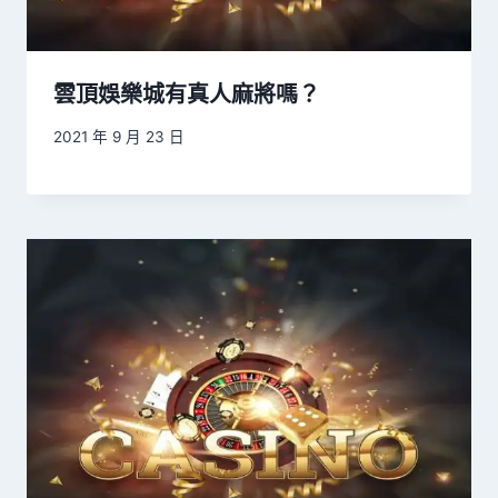
雲頂娛樂城有真人麻將嗎？
By
2021 年 9 月 23 日
台
灣
博
弈
評
鑑
網