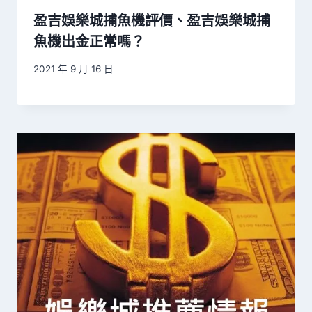
盈吉娛樂城捕魚機評價、盈吉娛樂城捕
魚機出金正常嗎？
By
2021 年 9 月 16 日
台
灣
博
弈
評
鑑
網