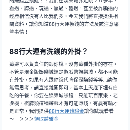
的賺錢並換錢！！我們在娛樂城界走跳２０多年，
看過、聽過、玩過、贏過、輸過，甚至被詐騙過的
經歷相信沒有人比我們多，今天我們將直接提供相
關資料，讓你知道88行大運換錢的方法及該注意哪
些事情！
88行大運有洗錢的外掛？
這邊可以負責任的跟你說，沒有這種外掛的存在。
不管是現金版娛樂城還是遊戲幣娛樂城，都不可能
有外掛，如果有人跟你說代牌保證賺錢等等…請你
無需思考，請直接離開即可，基本上天底下埋有白
吃的午餐，你要在娛樂城賺錢，只能玩百家樂、老
虎機、棋牌類這種遊戲才有可能賺錢，有贏有輸才
是正常，我們提供
88行大運體驗金
讓你試玩看看
～ ＞＞＞
領取體驗金