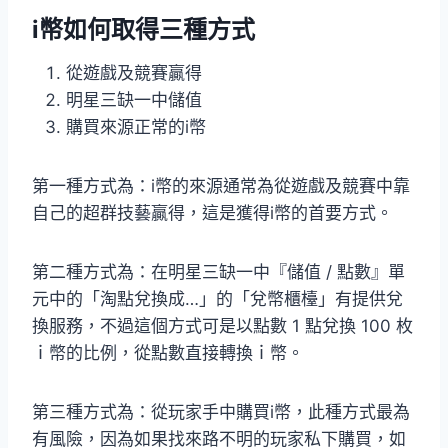
i幣如何取得三種方式
從遊戲及競賽贏得
明星三缺一中儲值
購買來源正常的i幣
第一種方式為：i幣的來源通常為從遊戲及競賽中靠
自己的超群技藝贏得，這是獲得i幣的首要方式。
第二種方式為：在明星三缺一中『儲值 / 點數』單
元中的「淘點兌換成…」的「兌幣櫃檯」有提供兌
換服務，不過這個方式可是以點數 1 點兌換 100 枚
ｉ幣的比例，從點數直接轉換ｉ幣。
第三種方式為：從玩家手中購買i幣，此種方式最為
有風險，因為如果找來路不明的玩家私下購買，如