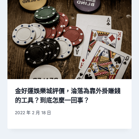
評
鑑
網
金好運娛樂城評價，淪落為靠外掛賺錢
的工具？到底怎麼一回事？
By
2022 年 2 月 18 日
台
灣
博
弈