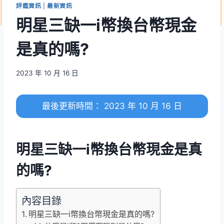
評鑑資訊
|
最新資訊
明星三缺一i幣換台幣現金
是真的嗎?
By
2023 年 10 月 16 日
台
灣
博
最後更新時間： 2023 年 10 月 16 日
弈
評
鑑
明星三缺一i幣換台幣現金是真
網
的嗎?
內容目錄
明星三缺一i幣換台幣現金是真的嗎?