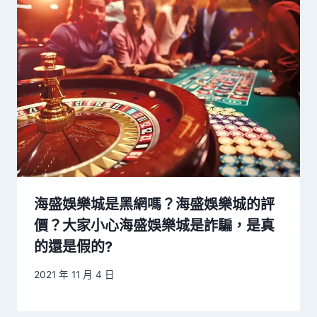
鑑
網
海盛娛樂城是黑網嗎？海盛娛樂城的評
價？大家小心海盛娛樂城是詐騙，是真
的還是假的?
By
2021 年 11 月 4 日
台
灣