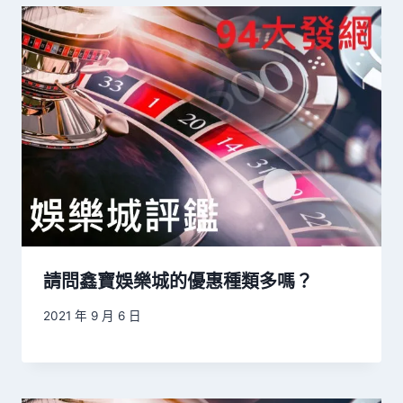
評
鑑
網
請問鑫寶娛樂城的優惠種類多嗎？
By
2021 年 9 月 6 日
台
灣
博
弈