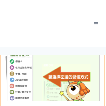
Skip
to
content