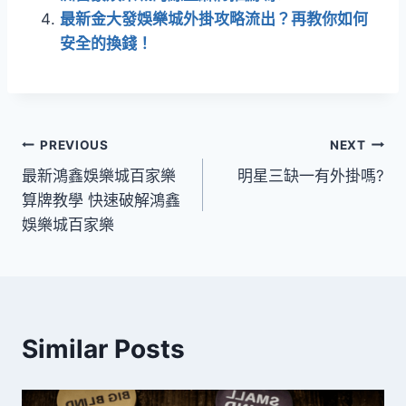
最新金大發娛樂城外掛攻略流出？再教你如何
安全的換錢！
文
PREVIOUS
NEXT
最新鴻鑫娛樂城百家樂
明星三缺一有外掛嗎?
章
算牌教學 快速破解鴻鑫
導
娛樂城百家樂
覽
Similar Posts