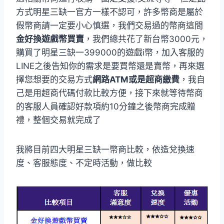
方式明星三缺一官方一樣不認可，許多幣商是屬於
假幣商請一定要小心慎選，我們交易過的幣商這間
金好換遊戲幣買賣
，我們總共花了新台幣3000元，
購買了明星三缺一399000的遊戲i幣，加入客服的
LINE之後告知你的需求是要買幣還是賣幣，再來選
擇您想要的交易方式
網路ATM或是超商繳費
，我自
己是用超商代碼付款比較方便，接下來就等待幣商
的客服人員確認好款項約10分鐘之後幣商完成贈
禮，整個交易就完成了
我將目前四大明星三缺一幣商比較，依造兌換速
度、客服態度、不定時活動，做比較