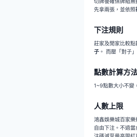
切牌後確保牌組無
先拿兩張，並依照
下注規則
莊家及閒家比較點
子
。 而壓「對子
點數計算方
1~9點數大小不變
人數上限
鴻鑫娛樂城百家樂
自由下注。不過當
注碼減至最高限紅