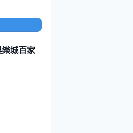
娛樂城百家