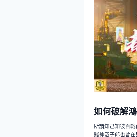
如何破解鴻
所謂知己知彼百戰
賭神戴子郎也曾在