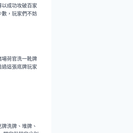
得以成功攻破百家
少數，玩家們不妨
賭場荷官洗一靴牌
透過這張底牌玩家
克牌洗牌、堆牌、