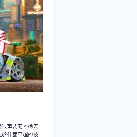
是很重要的。過去
在於什麼高超的技