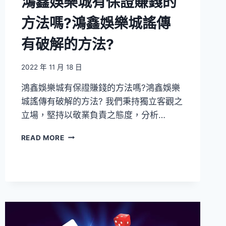
鴻鑫娛樂城有保證賺錢的
方法嗎?鴻鑫娛樂城謠傳
有破解的方法?
By
2022 年 11 月 18 日
台
鴻鑫娛樂城有保證賺錢的方法嗎?鴻鑫娛樂
灣
博
城謠傳有破解的方法? 我們秉持獨立客觀之
弈
立場，堅持以敬業負責之態度，分析…
評
鑑
鴻
READ MORE
網
鑫
娛
樂
城
有
保
證
賺