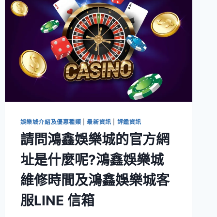
錢
的
方
法
嗎?
鴻
鑫
娛
樂
城
謠
傳
娛樂城介紹及優惠種類
|
最新資訊
|
評鑑資訊
有
請問鴻鑫娛樂城的官方網
破
解
址是什麼呢?鴻鑫娛樂城
的
方
維修時間及鴻鑫娛樂城客
法?
服LINE 信箱