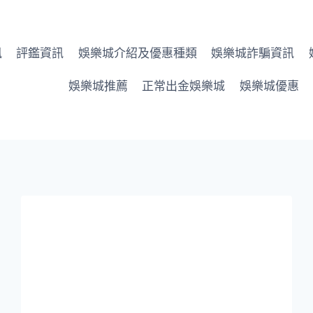
訊
評鑑資訊
娛樂城介紹及優惠種類
娛樂城詐騙資訊
娛樂城推薦
正常出金娛樂城
娛樂城優惠