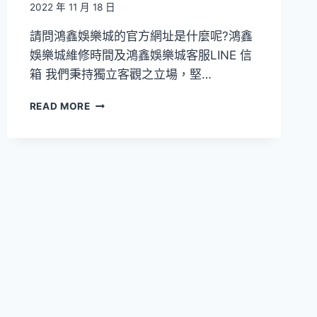
By
2022 年 11 月 18 日
台
請問鴻鑫娛樂城的官方網址是什麼呢?鴻鑫
灣
博
娛樂城維修時間及鴻鑫娛樂城客服LINE 信
弈
箱 我們秉持獨立客觀之立場，堅…
評
鑑
請
READ MORE
網
問
鴻
鑫
娛
樂
城
的
官
方
網
址
是
什
麼