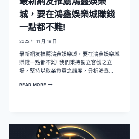
最新網友推薦鴻鑫娛樂
城，要在鴻鑫娛樂城賺錢
一點都不難!
By
2022 年 11 月 18 日
台
最新網友推薦鴻鑫娛樂城，要在鴻鑫娛樂城
灣
博
賺錢一點都不難! 我們秉持獨立客觀之立
弈
場，堅持以敬業負責之態度，分析鴻鑫…
評
鑑
最
READ MORE
網
新
網
友
推
薦
鴻
鑫
娛