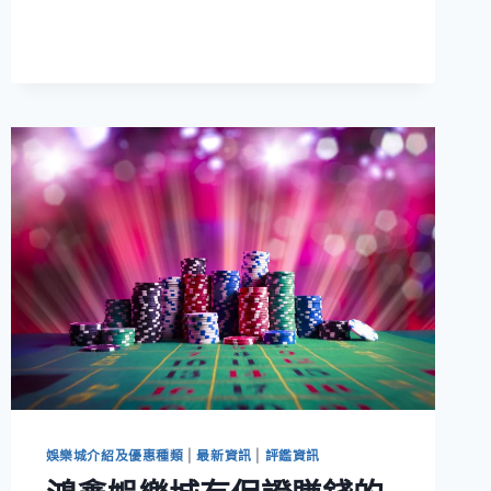
體
驗
金
娛樂城介紹及優惠種類
|
最新資訊
|
評鑑資訊