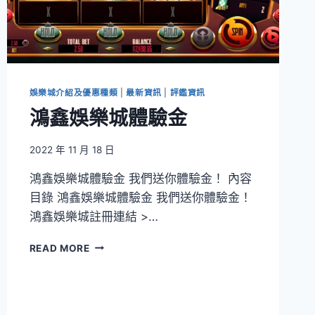
娛樂城介紹及優惠種類
|
最新資訊
|
評鑑資訊
鴻鑫娛樂城體驗金
By
2022 年 11 月 18 日
台
鴻鑫娛樂城體驗金 我們送你體驗金！ 內容
灣
博
目錄 鴻鑫娛樂城體驗金 我們送你體驗金！
弈
鴻鑫娛樂城註冊連結 >…
評
鑑
鴻
READ MORE
網
鑫
娛
樂
城