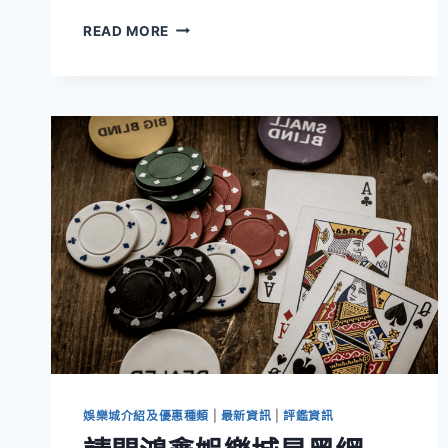
鑑
鴻
READ MORE
網
鑫
娛
樂
城
必
領、
推
薦
的
五
大
優
惠，
鴻
鑫
娛
樂
城
娛樂城介紹及優惠種類
|
最新資訊
|
評鑑資訊
評
價