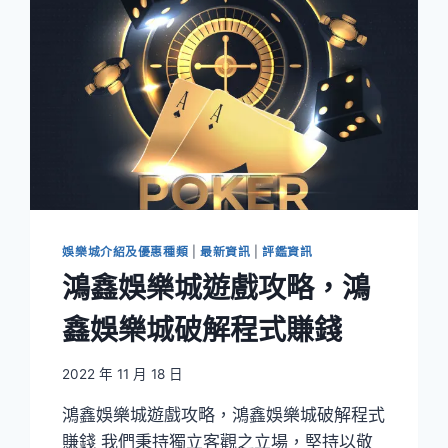
樂
城，
要
在
鴻
鑫
娛
樂
城
賺
錢
一
娛樂城介紹及優惠種類
|
最新資訊
|
評鑑資訊
點
鴻鑫娛樂城遊戲攻略，鴻
都
不
鑫娛樂城破解程式賺錢
難!
By
2022 年 11 月 18 日
台
鴻鑫娛樂城遊戲攻略，鴻鑫娛樂城破解程式
灣
博
賺錢 我們秉持獨立客觀之立場，堅持以敬