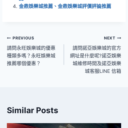
金鼎娛樂城推薦、金鼎娛樂城評價評論推薦
文
PREVIOUS
NEXT
請問永旺娛樂城的優惠
請問諾亞娛樂城的官方
章
種類多嗎？永旺娛樂城
網址是什麼呢?諾亞娛樂
導
推薦哪個優惠？
城維修時間及諾亞娛樂
城客服LINE 信箱
覽
Similar Posts