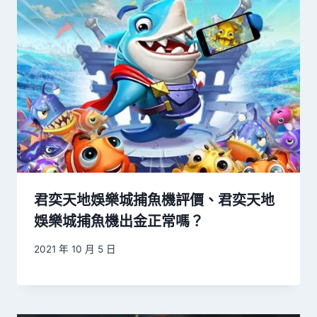
鑑
網
君奕天地娛樂城捕魚機評價、君奕天地
娛樂城捕魚機出金正常嗎？
By
2021 年 10 月 5 日
台
灣
博
弈