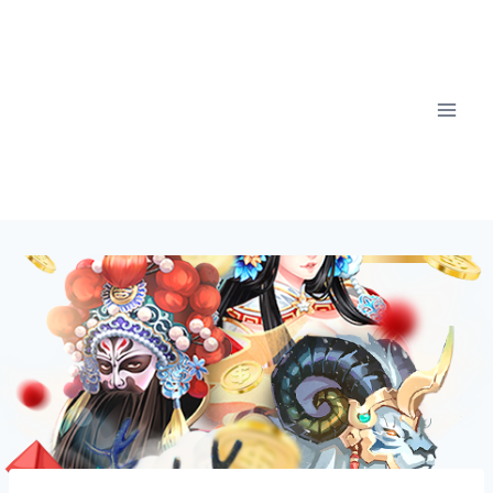
Skip
to
content