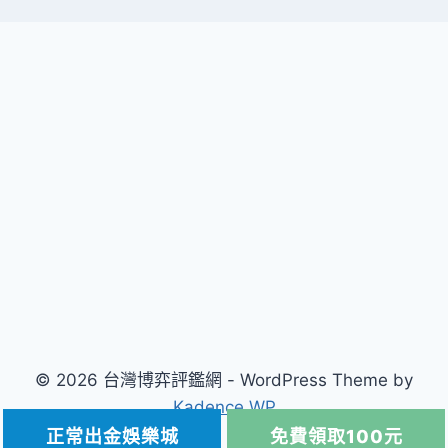
鑑
網
© 2026 台灣博弈評鑑網 - WordPress Theme by
Kadence WP
正常出金娛樂城
免費領取100元