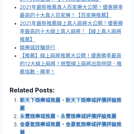
2021年最新推薦真人百家樂大公開！優惠勝率
最高的十大真人百家樂！【百家樂推薦】
2021年最新推薦線上真人麻將大公開！優惠勝
率最高的十大線上真人麻將！【線上真人麻將
推薦】
娛樂城詐騙排行
【推薦】線上麻將推薦大公開！優惠勝率最高
的12大線上麻將！統整線上麻將出款時間、推
薦指數、勝率！
Related Posts:
新天下娛樂城推薦、新天下娛樂城評價評論推
薦
永豐娛樂城推薦、永豐娛樂城評價評論推薦
金豪氣娛樂城推薦、金豪氣娛樂城評價評論推
薦