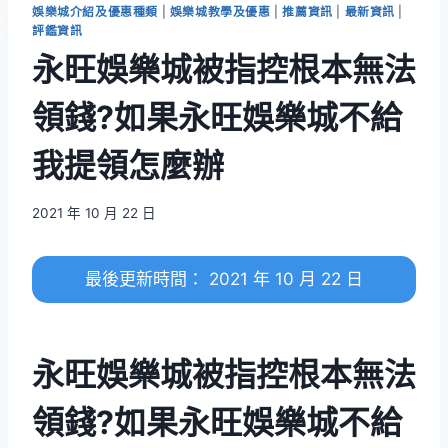
娛樂城介紹及優惠種類
|
娛樂城教學及優惠
|
推薦資訊
|
最新資訊
|
評鑑資訊
永旺娛樂城被指控根本無法
領錢?如果永旺娛樂城不給
我提領怎麼辦
By
2021 年 10 月 22 日
台
灣
博
最後更新時間： 2021 年 10 月 22 日
弈
評
鑑
網
永旺娛樂城被指控根本無法
領錢?如果永旺娛樂城不給