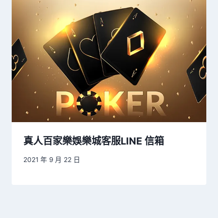
鑑
網
真人百家樂娛樂城客服LINE 信箱
By
2021 年 9 月 22 日
台
灣
博
弈
評