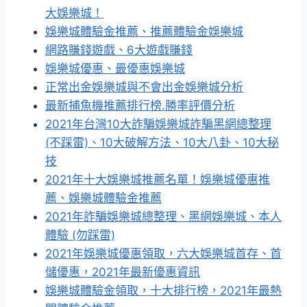
大娛樂城！
娛樂城體驗金推薦、推薦體驗金娛樂城
網路賺錢遊戲、6大遊戲賺錢
娛樂城優惠、最優惠娛樂城
正常出金娛樂城與不會出金娛樂城分析
最新捕魚機推薦排行榜.勝率評價分析
2021年台灣10大詐騙娛樂城詐騙黑網總整理
(不踩雷)、10大破解方法、10大八卦、10大秘
技
2021年十大娛樂城推薦名單！娛樂城優惠推
薦、娛樂城體驗金推薦
2021年詐騙娛樂城總整理、黑網娛樂城、本人
體驗 (勿踩雷)
2021年娛樂城優惠領取，六大娛樂城首存、首
儲優惠，2021年最新優惠資訊
娛樂城體驗金領取，十大排行榜，2021年最熱