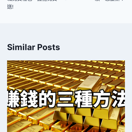
送!
覽
Similar Posts