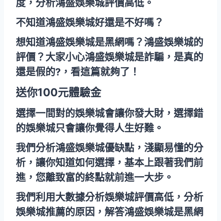
度，分析鴻盛娛樂城評價高低。
不知道鴻盛娛樂城好還是不好嗎？
想知道鴻盛娛樂城是黑網嗎？鴻盛娛樂城的
評價？大家小心鴻盛娛樂城是詐騙，是真的
還是假的?，看這篇就夠了！
送你100元體驗金
選擇一間對的娛樂城會讓你發大財，選擇錯
的娛樂城只會讓你覺得人生好難。
我們分析鴻盛娛樂城優缺點，淺顯易懂的分
析，讓你知道如何選擇，基本上跟著我們前
進，您離致富的終點就前進一大步。
我們利用大數據分析娛樂城評價高低，分析
娛樂城推薦的原因，解答鴻盛娛樂城是黑網