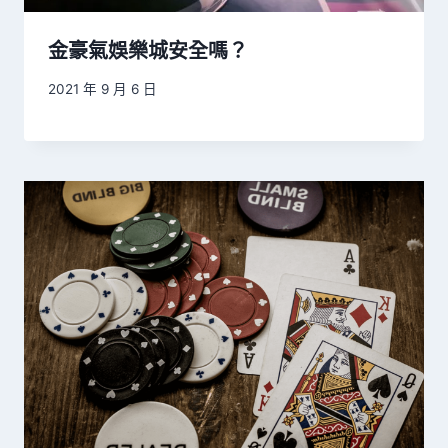
金豪氣娛樂城安全嗎？
By
2021 年 9 月 6 日
台
灣
博
弈
評
鑑
網