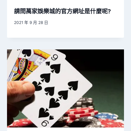
請問萬家娛樂城的官方網址是什麼呢?
By
2021 年 9 月 28 日
台
灣
博
弈
評
鑑
網