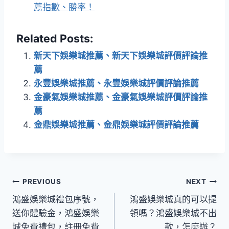
薦指數、勝率！
Related Posts:
新天下娛樂城推薦、新天下娛樂城評價評論推
薦
永豐娛樂城推薦、永豐娛樂城評價評論推薦
金豪氣娛樂城推薦、金豪氣娛樂城評價評論推
薦
金鼎娛樂城推薦、金鼎娛樂城評價評論推薦
文
PREVIOUS
NEXT
鴻盛娛樂城禮包序號，
鴻盛娛樂城真的可以提
章
送你體驗金，鴻盛娛樂
領嗎？鴻盛娛樂城不出
導
城免費禮包，註冊免費
款，怎麼辦？