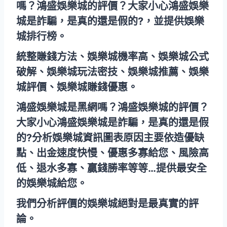
嗎？鴻盛娛樂城的評價？大家小心鴻盛娛樂
城是詐騙，是真的還是假的?，並提供娛樂
城排行榜。
統整賺錢方法、娛樂城機率高、娛樂城公式
破解、娛樂城玩法密技、娛樂城推薦、娛樂
城評價、娛樂城賺錢優惠。
鴻盛娛樂城是黑網嗎？鴻盛娛樂城的評價？
大家小心鴻盛娛樂城是詐騙，是真的還是假
的?分析娛樂城資訊圖表原因主要依造優缺
點、出金速度快慢、優惠多寡給您、風險高
低、退水多寡、贏錢勝率等等…提供最安全
的娛樂城給您。
我們分析評價的娛樂城絕對是最真實的評
論。