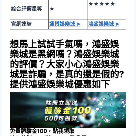
★★★★★
綜合評價星等
★
官網連結
通博娛樂城 ➤
鴻盛娛樂城 ➤
想馬上試試手氣嗎，鴻盛娛
樂城是黑網嗎？鴻盛娛樂城
的評價？大家小心鴻盛娛樂
城是詐騙，是真的還是假的?
提供鴻盛娛樂城優惠如下
免費體驗金100，點我領取