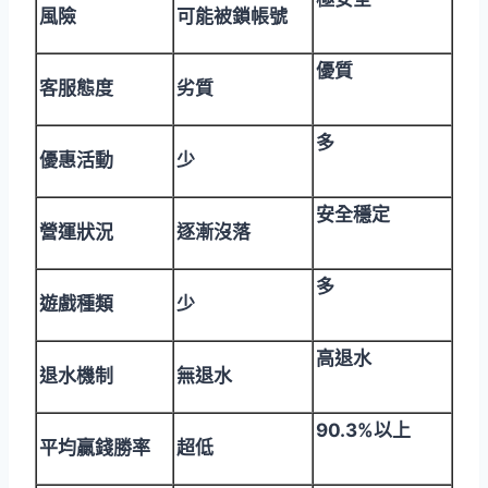
風險
可能被鎖帳號
優質
客服態度
劣質
多
優惠活動
少
安全穩定
營運狀況
逐漸沒落
多
遊戲種類
少
高退水
退水機制
無退水
90.3%以上
平均贏錢勝率
超低