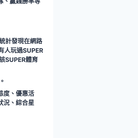
寡、贏錢勝率等
們統計發現在網路
人玩過SUPER
SUPER體育
。
態度、優惠活
狀況、綜合星