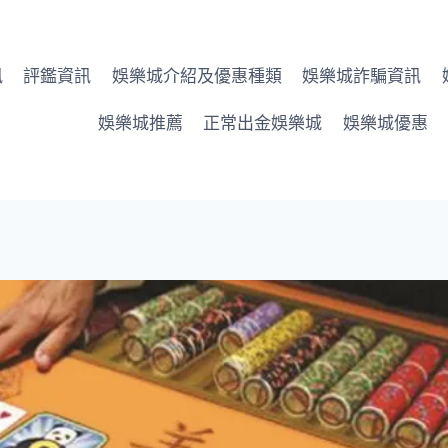
訊
評鑑資訊
娛樂城介紹及優惠種類
娛樂城詐騙資訊
娛樂城推薦
正常出金娛樂城
娛樂城優惠