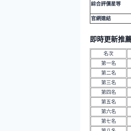
綜合評價星等
官網連結
即時更新推
名次
第一名
第二名
第三名
第四名
第五名
第六名
第七名
第八名