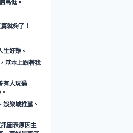
評價高低。
這篇就夠了！
人生好難。
擇，基本上跟著我
答有人玩過
榜。
、娛樂城推薦、
資訊圖表原因主