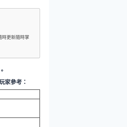
隨時更新隨時掌
。
給玩家參考：