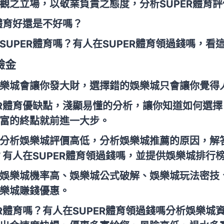
觀之立場，以敬業負責之態度，分析SUPER體育
R體育好還是不好嗎？
SUPER體育嗎？有人在SUPER體育領過錢嗎，看
驗金
樂城會讓你發大財，選擇錯的娛樂城只會讓你覺得
ER體育優缺點，淺顯易懂的分析，讓你知道如何選
富的終點就前進一大步。
分析娛樂城評價高低，分析娛樂城推薦的原因，解
嗎？有人在SUPER體育領過錢嗎，並提供娛樂城排行
娛樂城機率高、娛樂城公式破解、娛樂城玩法密技
樂城賺錢優惠。
ER體育嗎？有人在SUPER體育領過錢嗎分析娛樂城