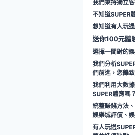
我們秉持獨立客
不知道SUPE
想知道有人玩過
送你100元體
選擇一間對的娛
我們分析SUP
們前進，您離致
我們利用大數據
SUPER體育
統整賺錢方法、
娛樂城評價、娛
有人玩過SUP