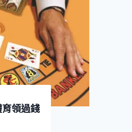
體育領過錢