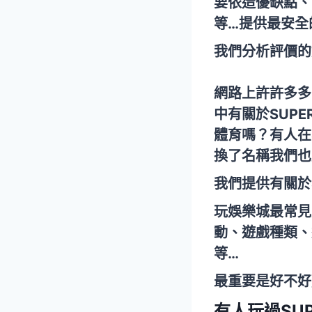
要依造優缺點、
等…提供最安全
我們分析評價的
網路上許許多多
中有關於SUP
體育嗎？有人在
換了名稱我們也
我們提供有關於
玩娛樂城最常見
動、遊戲種類、
等…
最重要是好不好贏
有人玩過SU