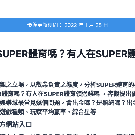
最後更新時間： 2022 年 1 月 28 日
UPER體育嗎？有人在SUPER
觀之立場，以敬業負責之態度，分析SUPER體育
ER體育嗎？有人在SUPER體育領過錢嗎 ，客觀提
娛樂城最常見幾個問題，會出金嗎？是黑網嗎？出
遊戲種類、玩家平均贏率、綜合星等
官方網站入口