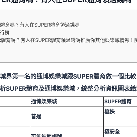
R體育嗎？有人在SUPER體育領過錢嗎
行榜
ER體育嗎？有人在SUPER體育領過錢嗎推薦你其他娛樂城情報！
城界第一名的通博娛樂城跟SUPER體育做一個比較
析SUPER體育及通博娛樂城，統整分析資訊圖表
通博娛樂城
SUPER體育
極快
普通
極安全
可能被鎖帳號