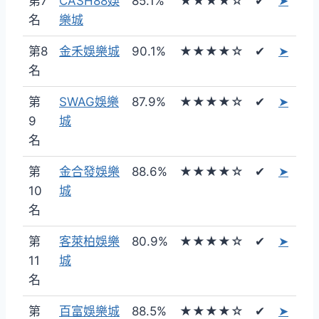
第7
CASH88娛
85.1%
★★★★☆
✔
➤
名
樂城
第8
金禾娛樂城
90.1%
★★★★☆
✔
➤
名
第
SWAG娛樂
87.9%
★★★★☆
✔
➤
9
城
名
第
金合發娛樂
88.6%
★★★★☆
✔
➤
10
城
名
第
客萊柏娛樂
80.9%
★★★★☆
✔
➤
11
城
名
第
百富娛樂城
88.5%
★★★★☆
✔
➤