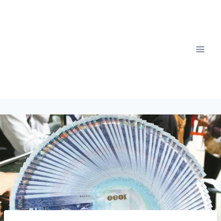
Skip
to
content