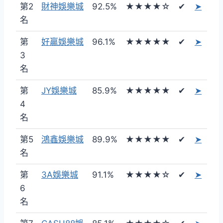
第2
財神娛樂城
92.5%
★★★★☆
✔
➤
名
第
好贏娛樂城
96.1%
★★★★★
✔
➤
3
名
第
JY娛樂城
85.9%
★★★★★
✔
➤
4
名
第5
鴻鑫娛樂城
89.9%
★★★★★
✔
➤
名
第
3A娛樂城
91.1%
★★★★☆
✔
➤
6
名