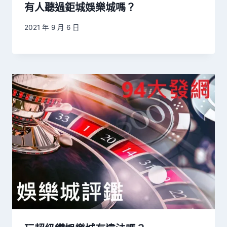
有人聽過鉅城娛樂城嗎？
By
2021 年 9 月 6 日
台
灣
博
弈
評
鑑
網