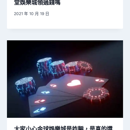
堂娛樂城領過錢嗎
By
2021 年 10 月 19 日
台
灣
博
弈
評
鑑
網
大家小心金球娛樂城是詐騙，是真的還