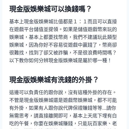
現金版娛樂城可以換錢嗎？
基本上現金版娛樂城比值都是１：１而且可以直接
在遊戲平台儲值並提領。如果是儲值遊戲幣來玩的
娛樂城，基本上都要找幣商，我們不建議玩此類型
娛樂城，因為你好不容易從遊戲中贏錢了，幣商卻
很難找，找到了卻又被詐騙，不是很浪費時間嗎？
以下教你如何分辨現金版娛樂城是屬於哪一種！
現金版娛樂城有洗錢的外掛？
這邊可以負責任的跟你說，沒有這種外掛的存在。
不管是現金版娛樂城還是遊戲幣娛樂城，都不可能
有外掛，如果有人跟你說代牌保證賺錢等等…請你
無需思考，請直接離開即可，基本上天底下埋有白
吃的午餐，你要在娛樂城賺錢，只能玩百家樂、老