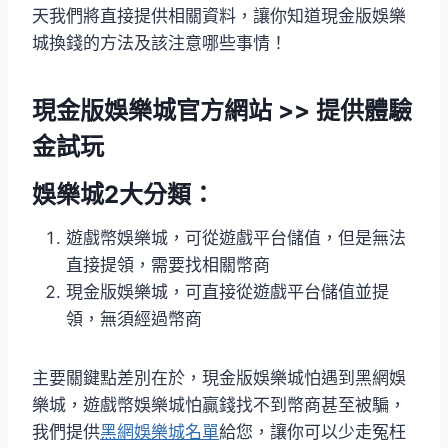
天我們將直接提供相關資料，讓你知道現金版娛樂
城換錢的方法及該注意哪些事情！
現金版娛樂城官方網站 >>
提供體驗
金試玩
娛樂城2大分類：
遊戲幣娛樂城，可從遊戲平台儲值，但是無法
直接提領，需要找相關幣商
現金版娛樂城，可直接從遊戲平台儲值並提
領，無須經過幣商
主要關鍵點差別在於，現金版娛樂城怕遇到黑網娛
樂城，遊戲幣娛樂城怕贏錢找不到幣商甚至被騙，
我們提供
黑網娛樂城名單
給您，讓你可以少走冤枉